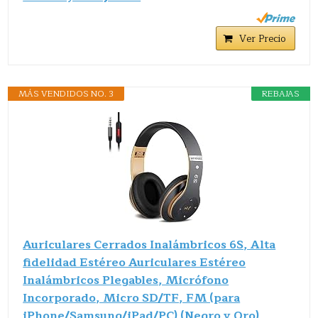
Ver Precio
MÁS VENDIDOS NO. 3
REBAJAS
Auriculares Cerrados Inalámbricos 6S, Alta
fidelidad Estéreo Auriculares Estéreo
Inalámbricos Plegables, Micrófono
Incorporado, Micro SD/TF, FM (para
iPhone/Samsung/iPad/PC) (Negro y Oro)