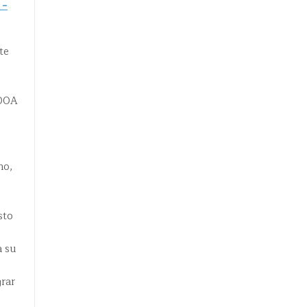
 -
te
200A
no,
sto
a su
rar