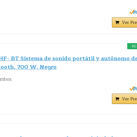
Ver Pre
RE
F- BT Sistema de sonido portátil y autónomo d
tooth, 700 W, Negro
 ambos
Ver Pre