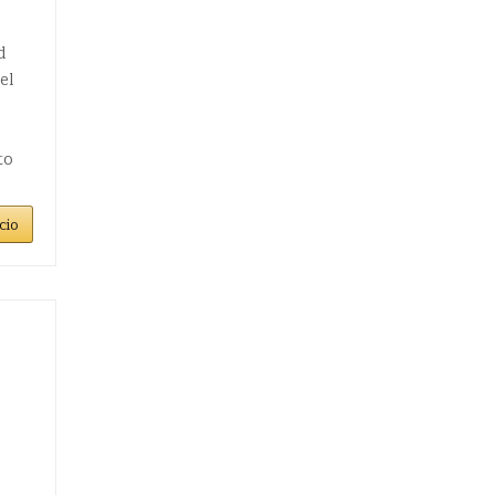
d
el
to
cio