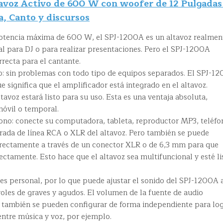
voz Activo de 600 W con woofer de 12 Pulgadas
, Canto y discursos
potencia máxima de 600 W, el SPJ-1200A es un altavoz realmen
eal para DJ o para realizar presentaciones. Pero el SPJ-1200A
rrecta para el cantante.
: sin problemas con todo tipo de equipos separados. El SPJ-1
ue significa que el amplificador está integrado en el altavoz.
tavoz estará listo para su uso. Esta es una ventaja absoluta,
óvil o temporal.
fono: conecte su computadora, tableta, reproductor MP3, teléfo
trada de línea RCA o XLR del altavoz. Pero también se puede
rectamente a través de un conector XLR o de 6,3 mm para que
ectamente. Esto hace que el altavoz sea multifuncional y esté li
es personal, por lo que puede ajustar el sonido del SPJ-1200A 
roles de graves y agudos. El volumen de la fuente de audio
 también se pueden configurar de forma independiente para log
entre música y voz, por ejemplo.