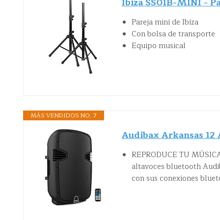
Ibiza SS01B-MINI - Pa
Pareja mini de Ibiza
Con bolsa de transporte
Equipo musical
MÁS VENDIDOS NO. 7
Audibax Arkansas 12 
REPRODUCE TU MÚSICA C
altavoces bluetooth Audi
con sus conexiones blueto