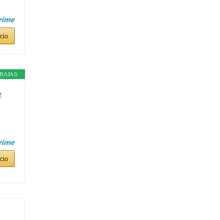
cio
BAJAS
e
cio