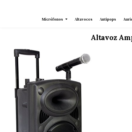
Skip
to
content
Micrófonos
Altavoces
Antipops
Auri
Altavoz Amp