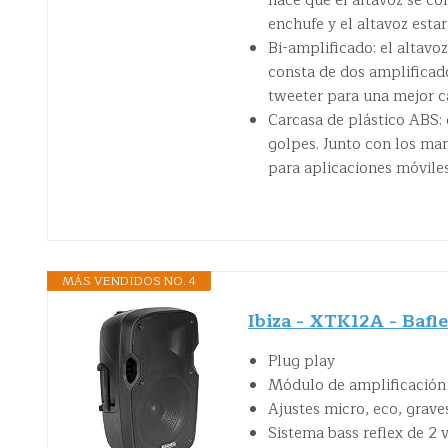
hace que el altavoz se co
enchufe y el altavoz estar
Bi-amplificado: el altavo
consta de dos amplificado
tweeter para una mejor c
Carcasa de plástico ABS: 
golpes. Junto con los ma
para aplicaciones móvile
MÁS VENDIDOS NO. 4
Ibiza - XTK12A - Bafl
Plug play
Módulo de amplificación 
Ajustes micro, eco, grav
Sistema bass reflex de 2 v