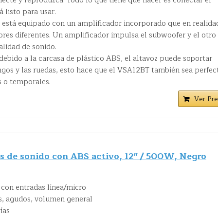
necte y reproduzca. Todo lo que tiene que hacer es conectar el
á listo para usar.
z está equipado con un amplificador incorporado que en realida
res diferentes. Un amplificador impulsa el subwoofer y el otro 
alidad de sonido.
debido a la carcasa de plástico ABS, el altavoz puede soportar
ngos y las ruedas, esto hace que el VSA12BT también sea perfec
s o temporales.
Ver Pre
es de sonido con ABS activo, 12" / 500W, Negro
con entradas línea/micro
es, agudos, volumen general
ías