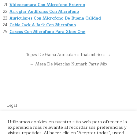
Videocamara Con Microfono Externo
Arreglar Audifonos Con Microfono
Auriculares Con Microfono De Buena Calidad
Cable Jack A Jack Con Microfono
Cascos Con Microfono Para Xbox One
Navegación
Topes De Gama Auriculares Inalambricos →
de
← Mesa De Mezclas Numark Party Mix
entradas
Legal
Este sitio recomienda productos de Amazon y cuenta con enlaces
Utilizamos cookies en nuestro sitio web para ofrecerle la
de afiliados por el cual nos llevamos comisión en cada venta.
experiencia más relevante al recordar sus preferencias y
visitas repetidas. Al hacer clic en "Aceptar todas", usted