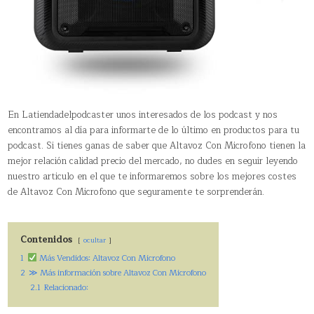
En Latiendadelpodcaster unos interesados de los podcast y nos
encontramos al día para informarte de lo último en productos para tu
podcast. Si tienes ganas de saber que Altavoz Con Microfono tienen la
mejor relación calidad precio del mercado, no dudes en seguir leyendo
nuestro articulo en el que te informaremos sobre los mejores costes
de Altavoz Con Microfono que seguramente te sorprenderán.
Contenidos
ocultar
1
Más Vendidos: Altavoz Con Microfono
2
≫ Más información sobre Altavoz Con Microfono
2.1
Relacionado: