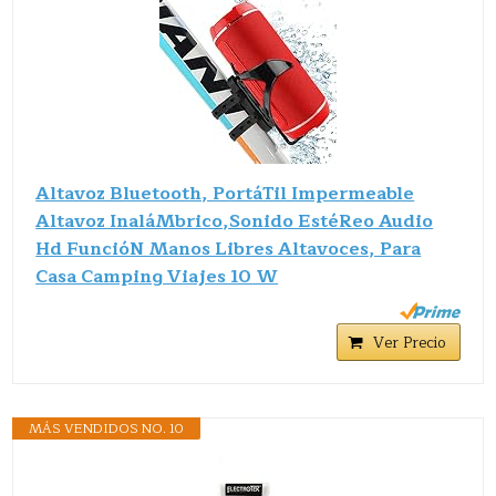
Altavoz Bluetooth, PortáTil Impermeable
Altavoz InaláMbrico,Sonido EstéReo Audio
Hd FuncióN Manos Libres Altavoces, Para
Casa Camping Viajes 10 W
Ver Precio
MÁS VENDIDOS NO. 10