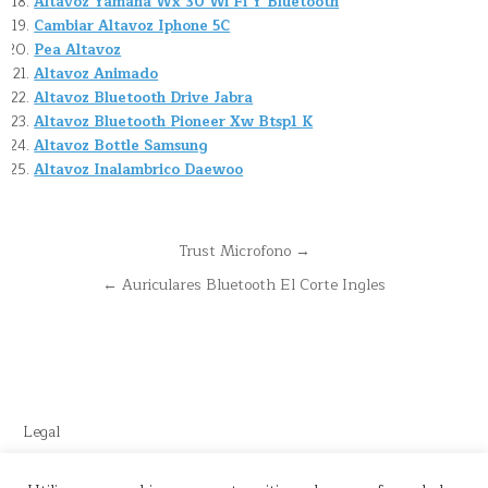
Altavoz Yamaha Wx 30 Wi Fi Y Bluetooth
Cambiar Altavoz Iphone 5C
Pea Altavoz
Altavoz Animado
Altavoz Bluetooth Drive Jabra
Altavoz Bluetooth Pioneer Xw Btsp1 K
Altavoz Bottle Samsung
Altavoz Inalambrico Daewoo
Navegación
Trust Microfono →
de
← Auriculares Bluetooth El Corte Ingles
entradas
Legal
Este sitio recomienda productos de Amazon y cuenta con enlaces