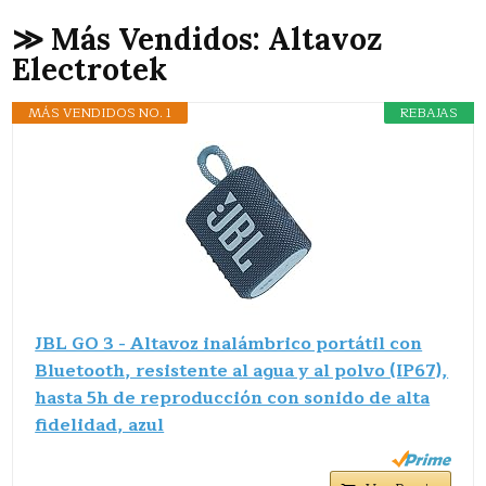
≫ Más Vendidos: Altavoz
Electrotek
MÁS VENDIDOS NO. 1
REBAJAS
JBL GO 3 - Altavoz inalámbrico portátil con
Bluetooth, resistente al agua y al polvo (IP67),
hasta 5h de reproducción con sonido de alta
fidelidad, azul