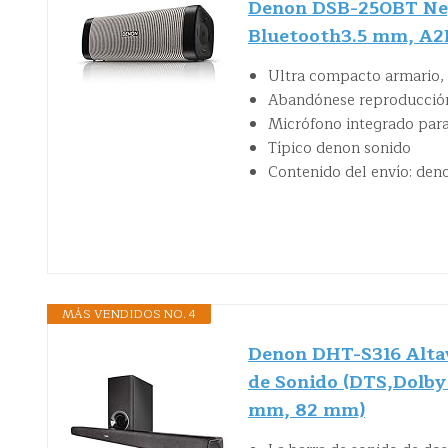
Denon DSB-250BT Negr
Bluetooth3.5 mm, A2
Ultra compacto armario, 
Abandónese reproducción
Micrófono integrado para
Típico denon sonido
Contenido del envío: deno
MÁS VENDIDOS NO. 4
Denon DHT-S316 Altav
de Sonido (DTS,Dolby 
mm, 82 mm)