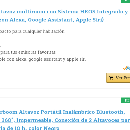
RE
tavoz multiroom con Sistema HEOS Integrado y
on Alexa, Google Assistant, Apple Siri)
acto para cualquier habitación
n
 para tus emisoras favoritas
le con alexa, google assistant y apple siri
Ver Pre
RE
boom Altavoz Portátil Inalámbrico Bluetooth,
 360°, Impermeable, Conexión de 2 Altavoces pa
ía de 10 h, color Negro