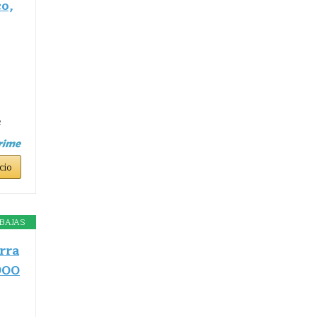
o,
e
cio
BAJAS
rra
900