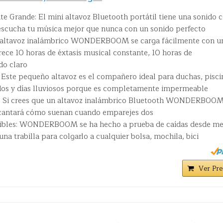
 Grande: El mini altavoz Bluetooth portátil tiene una sonido c
 escucha tu música mejor que nunca con un sonido perfecto
El altavoz inalámbrico WONDERBOOM se carga fácilmente con u
ece 10 horas de éxtasis musical constante, 10 horas de
do claro
ste pequeño altavoz es el compañero ideal para duchas, pisci
os y días lluviosos porque es completamente impermeable
n: Si crees que un altavoz inalámbrico Bluetooth WONDERBOO
encantará cómo suenan cuando emparejes dos
tibles: WONDERBOOM se ha hecho a prueba de caídas desde me
una trabilla para colgarlo a cualquier bolsa, mochila, bici
Ver Pre