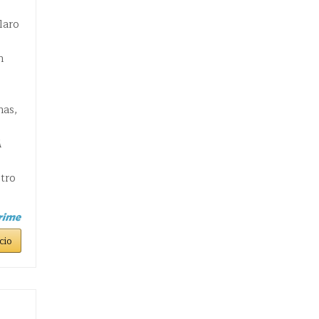
laro
n
nas,
M
tro
cio