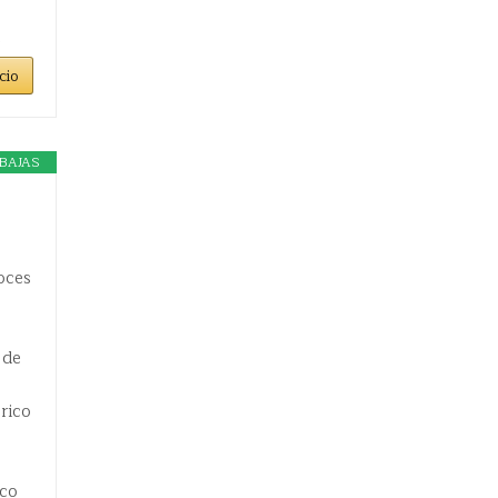
cio
BAJAS
oces
 de
rico
ico