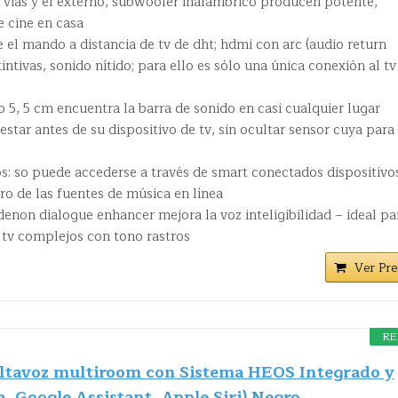
s vías y el externo, subwoofer inalámbrico producen potente,
 cine en casa
 el mando a distancia de tv de dht; hdmi con arc (audio return
ntivas, sonido nítido; para ello es sólo una única conexión al tv
o 5, 5 cm encuentra la barra de sonido en casi cualquier lugar
star antes de su dispositivo de tv, sin ocultar sensor cuya para 
s: so puede accederse a través de smart conectados dispositivo
o de las fuentes de música en línea
denon dialogue enhancer mejora la voz inteligibilidad – ideal pa
 tv complejos con tono rastros
Ver Pre
RE
tavoz multiroom con Sistema HEOS Integrado y
a, Google Assistant, Apple Siri) Negro