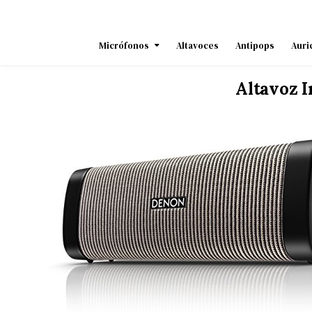
Skip
to
content
Micrófonos
Altavoces
Antipops
Auri
Altavoz 