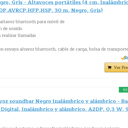
o, Gris - Altavoces portátiles (4 cm, Inalámbric
DP,AVRCP,HFP,HSP, 30 m, Negro, Gris)
altavoz bluetooth para móvil de
 de sonido
 realizar llamadas
n envaya altavoz bluetooth, cable de carga, bolsa de transport
Ver Pre
RE
oz soundbar Negro Inalámbrico y alámbrico - Ba
Digital, Inalámbrico y alámbrico, A2DP, 0,3 W, 