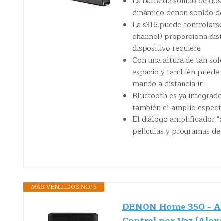
La barra de sonido de do
dinámico denon sonido de
La s316.puede controlarse
channel) proporciona disti
dispositivo requiere
Con una altura de tan sol
espacio y también puede e
mando a distancia ir
Bluetooth es ya integrado
también el amplio espectr
El diálogo amplificador "
películas y programas de
MÁS VENDIDOS NO. 5
DENON Home 350 - Al
Control por Voz (Alex