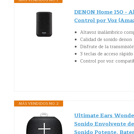
MÁS VENDIDOS NO. 1
DENON Home 150 - Al
Control por Voz (Amaz
Altavoz inalámbrico comp
Calidad de sonido denon
Disfrute de la transmisió
3 teclas de acceso rápido
Control por voz: compatib
MÁS VENDIDOS NO. 2
Ultimate Ears Wonder
Sonido Envolvente de
Sonido Potente, Bater