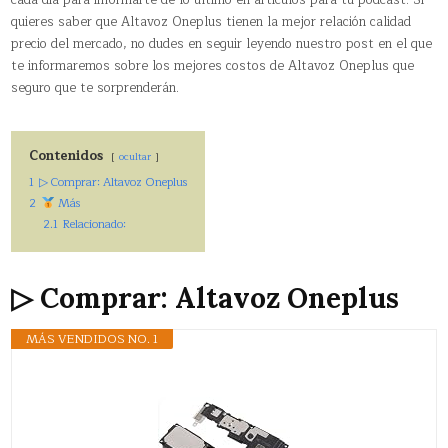
cada día para informarte de lo último en artículos para tu podcast. Si
quieres saber que Altavoz Oneplus tienen la mejor relación calidad
precio del mercado, no dudes en seguir leyendo nuestro post en el que
te informaremos sobre los mejores costos de Altavoz Oneplus que
seguro que te sorprenderán.
Contenidos
ocultar
1
▷ Comprar: Altavoz Oneplus
2
Más
2.1
Relacionado:
▷ Comprar: Altavoz Oneplus
MÁS VENDIDOS NO. 1