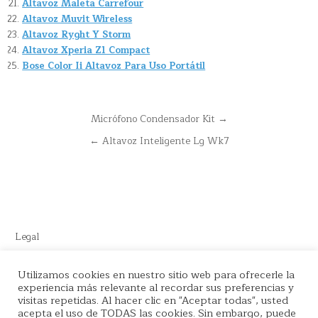
Altavoz Maleta Carrefour
Altavoz Muvit Wireless
Altavoz Ryght Y Storm
Altavoz Xperia Z1 Compact
Bose Color Ii Altavoz Para Uso Portátil
Navegación
Micrófono Condensador Kit →
de
← Altavoz Inteligente Lg Wk7
entradas
Legal
Este sitio recomienda productos de Amazon y cuenta con enlaces
Utilizamos cookies en nuestro sitio web para ofrecerle la
de afiliados por el cual nos llevamos comisión en cada venta.
experiencia más relevante al recordar sus preferencias y
visitas repetidas. Al hacer clic en "Aceptar todas", usted
acepta el uso de TODAS las cookies. Sin embargo, puede