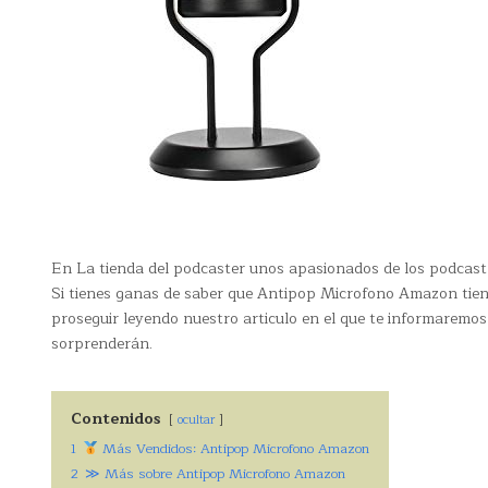
En La tienda del podcaster unos apasionados de los podcast 
Si tienes ganas de saber que Antipop Microfono Amazon tiene
proseguir leyendo nuestro articulo en el que te informaremo
sorprenderán.
Contenidos
ocultar
1
Más Vendidos: Antipop Microfono Amazon
2
≫ Más sobre Antipop Microfono Amazon