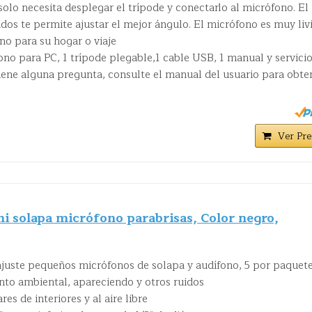
y solo necesita desplegar el trípode y conectarlo al micrófono. El
ados te permite ajustar el mejor ángulo. El micrófono es muy liv
no para su hogar o viaje
ono para PC, 1 trípode plegable,1 cable USB, 1 manual y servici
tiene alguna pregunta, consulte el manual del usuario para obte
Ver Pre
olapa micrófono parabrisas, Color negro,
ajuste pequeños micrófonos de solapa y audífono, 5 por paquet
nto ambiental, apareciendo y otros ruidos
es de interiores y al aire libre