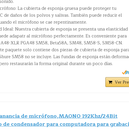
sonido.
icrófono: La cubierta de esponja gruesa puede proteger tu
 de daños de los polvos y salivas. También puede reducir el
uando el micrófono se cae repentinamente.
d Ideal: Nuestra cubierta de esponja se presenta una elasticidad
uede adapatr al micrófono perfectamente. Es conveniente para
PGA48-XLR PGA48 SM58, Beta58A, SM48, SM58-S, SM58-CN.
te paquete solo contiene dos piezas de cubierta de esponja par
Shure SM58 no se incluye. Las fundas de esponja están deforma
 pero restaurarán la forma original durante un poco días.
Ver Pre
anancia de micrófono,MAONO 192Khz/24Bit
 de condensador para computadora para grabac