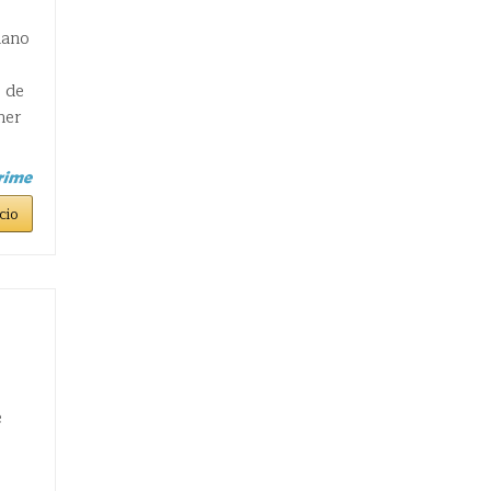
iano
o de
ner
cio
e