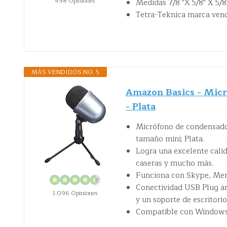
498 Opiniones
Medidas 7/8 "X 5/8" X 5/8"
Tetra-Teknica marca ven
MÁS VENDIDOS NO. 5
Amazon Basics - Micr
- Plata
Micrófono de condensador
tamaño mini; Plata.
Logra una excelente calid
caseras y mucho más.
Funciona con Skype, Men
Conectividad USB Plug an
1.096 Opiniones
y un soporte de escritorio
Compatible con Windows 10