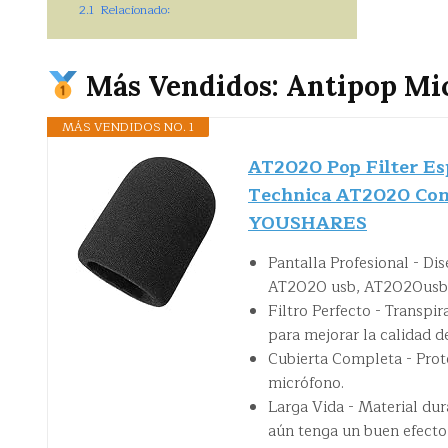
2.1
Relacionado:
Más Vendidos: Antipop M
MÁS VENDIDOS NO. 1
AT2020 Pop Filter Es
Technica AT2020 Con
YOUSHARES
Pantalla Profesional - D
AT2020 usb, AT2020usb 
Filtro Perfecto - Transpir
para mejorar la calidad d
Cubierta Completa - Protej
micrófono.
Larga Vida - Material du
aún tenga un buen efecto 