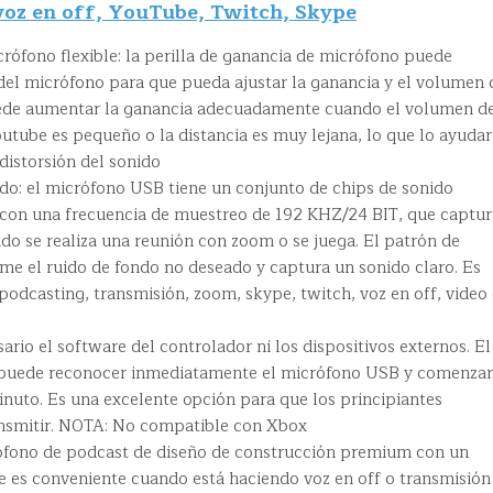
 voz en off, YouTube, Twitch, Skype
crófono flexible: la perilla de ganancia de micrófono puede
 del micrófono para que pueda ajustar la ganancia y el volumen 
uede aumentar la ganancia adecuadamente cuando el volumen de
utube es pequeño o la distancia es muy lejana, lo que lo ayudar
distorsión del sonido
ido: el micrófono USB tiene un conjunto de chips de sonido
 con una frecuencia de muestreo de 192 KHZ/24 BIT, que captur
do se realiza una reunión con zoom o se juega. El patrón de
me el ruido de fondo no deseado y captura un sonido claro. Es
podcasting, transmisión, zoom, skype, twitch, voz en off, video
ario el software del controlador ni los dispositivos externos. El
uede reconocer inmediatamente el micrófono USB y comenzar
nuto. Es una excelente opción para que los principiantes
ansmitir. NOTA: No compatible con Xbox
crófono de podcast de diseño de construcción premium con un
e es conveniente cuando está haciendo voz en off o transmisión