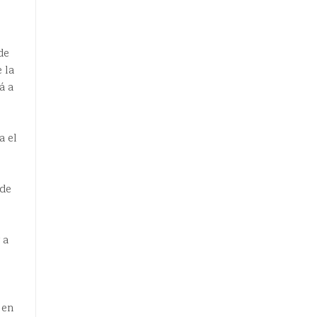
de
 la
á a
a el
 de
 a
 en