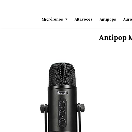
Skip
to
content
Micrófonos
Altavoces
Antipops
Auri
Antipop 