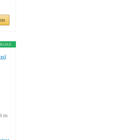
cio
BAJAS
ni
49 m