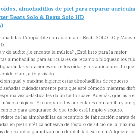
oídos, almohadillas de piel para reparar auricula
ter Beats Solo & Beats Solo HD
s)
mohadillas: Compatible con auriculares Beats SOLO 1.0 y Monst
HD.
 y de audio: ¿le encanta la música? ¿Está listo para la mejor
stas almohadillas para auriculares de recambio bloquean los rui
guarán las vibraciones entre los oídos y los auriculares, lo que
sonido claro, alto y vívido.
 sin igual y máxima higiene: estas almohadillas de repuesto
 diseñadas cuidadosamente para que esté cómodo mientras disf
 espuma viscoelástica les da un tacto suave. Además, gracias a e
 máxima higiene. Si comparte los auriculares con familia y amig
ecambio para asegurarse de que todo está limpio y seguro.
lvídate de las almohadillas de recambio de fabricación barata d
das en piel sintética adhesiva de fósforo de silicio de la máxim
as de recambio garantizan una durabilidad extrema. Adquiere so