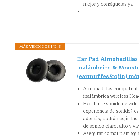
mejor y consíguelas ya.
- - - -
MÁS VENDIDOS NO. 5
Ear Pad Almohadillas 
inalámbrico & Monste
(earmuffes/cojín) móv
Almohadillas compatibil
inalámbrica wireless Hea
Excelente sonido de vídeo
experiencia de sonido? es
además, podrán cojín las v
de sonido claro, alto y viv
Asegurar comofrt sin igua