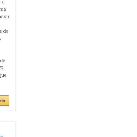
ta.
uma
ar su
s de
s
 de
0%
que
cio
ts