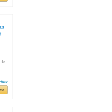
on
)
 de
cio