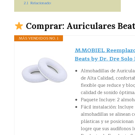
2.1
Relacionado:
Comprar: Auriculares Beat
MÁS VENDIDOS NO. 1
MMOBIEL Reemplazo d
Beats by Dr. Dre Solo 
Almohadillas de Auricula
de Alta Calidad, conforta
flexible que reduce y blo
calidad de sonido óptima
Paquete Incluye: 2 almoha
Fácil instalación: Incluye
almohadillas se alinean c
plásticas y se posicionan
logre que sus audífonos 