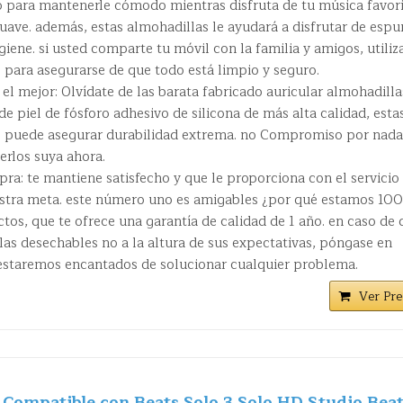
para mantenerle cómodo mientras disfruta de tu música favori
uave. además, estas almohadillas le ayudará a disfrutar de esp
ene. si usted comparte tu móvil con la familia y amigos, utiliz
 para asegurarse de que todo está limpio y seguro.
 mejor: Olvídate de las barata fabricado auricular almohadilla
de piel de fósforo adhesivo de silicona de más alta calidad, esta
s puede asegurar durabilidad extrema. no Compromiso por nada
erlos suya ahora.
ra: te mantiene satisfecho y que le proporciona con el servicio
uestra meta. este número uno es amigables ¿por qué estamos 10
tos, que te ofrece una garantía de calidad de 1 año. en caso de 
las desechables no a la altura de sus expectativas, póngase en
estaremos encantados de solucionar cualquier problema.
Ver Pre
 Compatible con Beats Solo 3 Solo HD Studio Bea