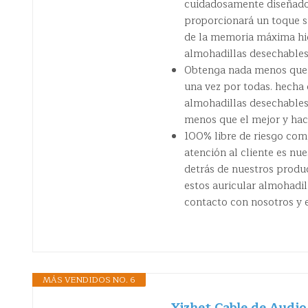
cuidadosamente diseñado 
proporcionará un toque s
de la memoria máxima higi
almohadillas desechables
Obtenga nada menos que el
una vez por todas. hecha 
almohadillas desechable
menos que el mejor y hac
100% libre de riesgo comp
atención al cliente es n
detrás de nuestros produc
estos auricular almohadil
contacto con nosotros y 
MÁS VENDIDOS NO. 6
Yizhet Cable de Audio