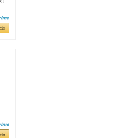
el
cio
cio