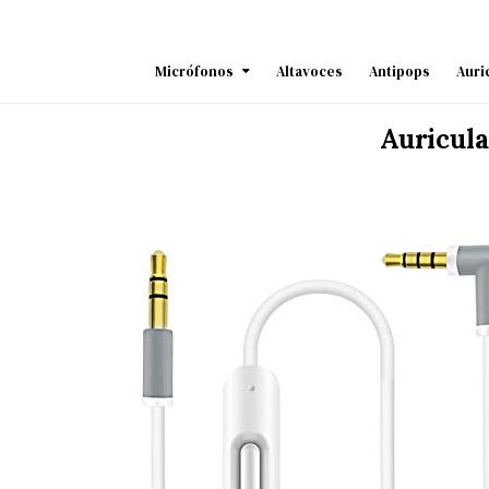
Skip
to
content
Micrófonos
Altavoces
Antipops
Auri
Auricula