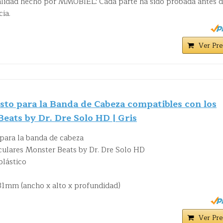
alidad hecho por MMOBIEL: Cada parte ha sido probada antes d
cia.
Ver Pre
to para la Banda de Cabeza compatibles con los
eats by Dr. Dre Solo HD | Gris
para la banda de cabeza
culares Monster Beats by Dr. Dre Solo HD
plástico
31mm (ancho x alto x profundidad)
Ver Pre