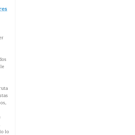
res
er
dos
 le
ruta
stas
os,
e
a
lo lo