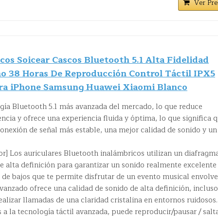
Ver Pre
cos Soicear Cascos Bluetooth 5.1 Alta Fidelidad
o 38 Horas De Reproducción Control Táctil IPX5
ra iPhone Samsung Huawei Xiaomi Blanco
ogía Bluetooth 5.1 más avanzada del mercado, lo que reduce
ncia y ofrece una experiencia fluida y óptima, lo que significa 
 conexión de señal más estable, una mejor calidad de sonido y un
or] Los auriculares Bluetooth inalámbricos utilizan un diafragm
 alta definición para garantizar un sonido realmente excelente
de bajos que te permite disfrutar de un evento musical envolve
anzado ofrece una calidad de sonido de alta definición, incluso
ealizar llamadas de una claridad cristalina en entornos ruidosos.
s a la tecnología táctil avanzada, puede reproducir/pausar / salt