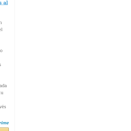
 al
n
el
do
s
Cada
tu
vés