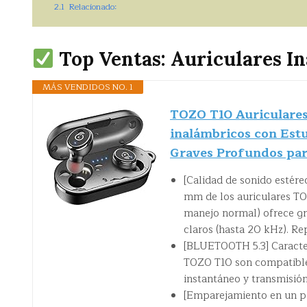
2.1
Relacionado:
Top Ventas: Auriculares I
MÁS VENDIDOS NO. 1
TOZO T10 Auriculares
inalámbricos con Est
Graves Profundos par
[Calidad de sonido estére
mm de los auriculares TO
manejo normal) ofrece gr
claros (hasta 20 kHz). Re
[BLUETOOTH 5.3] Caracterí
TOZO T10 son compatibl
instantáneo y transmisión
[Emparejamiento en un pa