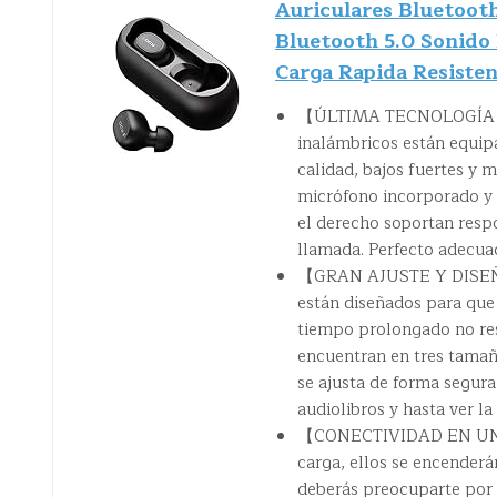
Auriculares Bluetoo
Bluetooth 5.0 Sonido 
Carga Rapida Resisten
【ÚLTIMA TECNOLOGÍA B
inalámbricos están equip
calidad, bajos fuertes y 
micrófono incorporado y e
el derecho soportan resp
llamada. Perfecto adecua
【GRAN AJUSTE Y DISEÑ
están diseñados para que
tiempo prolongado no resu
encuentran en tres tamaño
se ajusta de forma segura 
audiolibros y hasta ver la 
【CONECTIVIDAD EN UN PA
carga, ellos se encender
deberás preocuparte por 