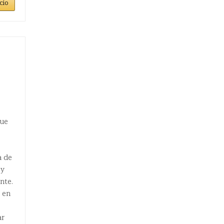
cio
que
a de
 y
nte.
 en
ar