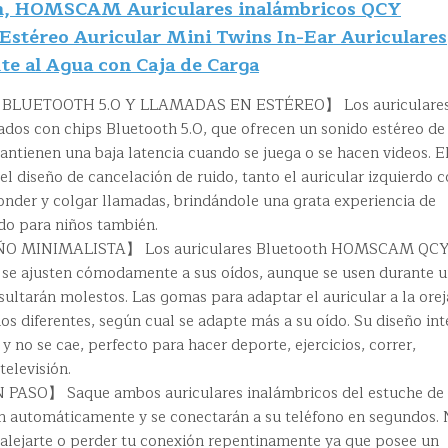
th, HOMSCAM Auriculares inalámbricos QCY
Estéreo Auricular Mini Twins In-Ear Auriculares
te al Agua con Caja de Carga
LUETOOTH 5.0 Y LLAMADAS EN ESTÉREO】 Los auriculare
ados con chips Bluetooth 5.0, que ofrecen un sonido estéreo de 
mantienen una baja latencia cuando se juega o se hacen videos. E
l diseño de cancelación de ruido, tanto el auricular izquierdo
onder y colgar llamadas, brindándole una grata experiencia de
do para niños también.
O MINIMALISTA】 Los auriculares Bluetooth HOMSCAM QC
 se ajusten cómodamente a sus oídos, aunque se usen durante 
ltarán molestos. Las gomas para adaptar el auricular a la orej
s diferentes, según cual se adapte más a su oído. Su diseño in
y no se cae, perfecto para hacer deporte, ejercicios, correr,
televisión.
SO】 Saque ambos auriculares inalámbricos del estuche de
án automáticamente y se conectarán a su teléfono en segundos.
alejarte o perder tu conexión repentinamente ya que posee un