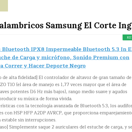
nalambricos Samsung El Corte Ing
RE
 Bluetooth IPX8 Impermeable Bluetooth 5.3 In E
uche de Carga y micrófono, Sonido Premium con
a Correr y Hacer Deporte Negro
o de alta fidelidad] El controlador de altavoz de gran tamaño de
ZO T10 (el área de manejo es 1,77 veces mayor que el área de
aves potentes (16 Hz más bajos), rango medio suave y agudos
producir su música de forma vívida.
sticas con la tecnología avanzada de Bluetooth 5.3, los audífo
es con HSP HFP A2DP AVRCP, que proporciona emparejamient
 estable sin interrupciones.
so] Simplemente saque 2 auriculares del estuche de carga, y s