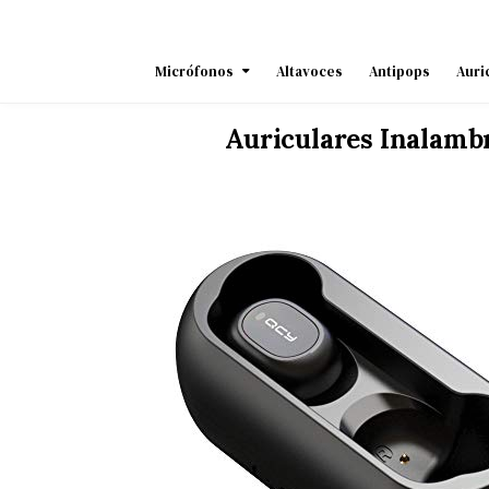
Skip
to
content
Micrófonos
Altavoces
Antipops
Auri
Auriculares Inalamb