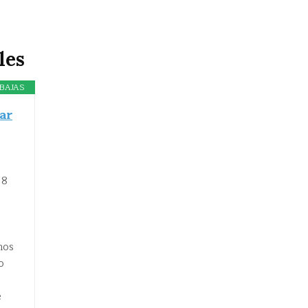
les
BAJAS
ar
 8
nos
o
e