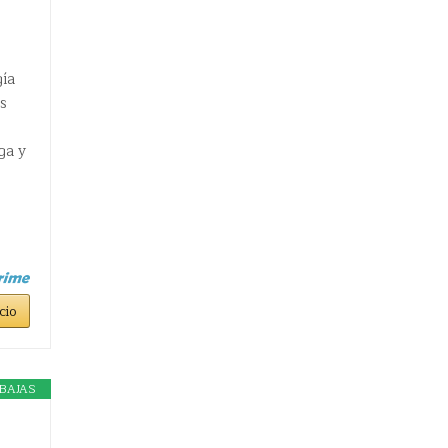
gía
s
ga y
cio
BAJAS