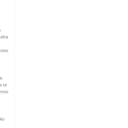
s
alta
l
 como
Y
un
a se
terno
 No