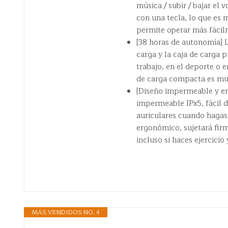
música / subir / bajar el 
con una tecla, lo que es 
permite operar más fácilm
[38 horas de autonomía] 
carga y la caja de carga p
trabajo, en el deporte o e
de carga compacta es muy
[Diseño impermeable y er
impermeable IPx5, fácil d
auriculares cuando hagas 
ergonómico, sujetará fir
incluso si haces ejercici
MÁS VENDIDOS NO. 4