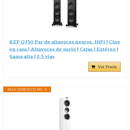
KEF Q750 Par de altavoces negros, HiFi | Cine
en casa | Altavoces de suelo | Cajas | Estéreo |
Gama alta | 2,5 vías
Ver Precio
MÁS VENDIDOS NO. 9