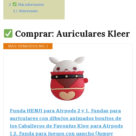
2
Más información
2.1
Relacionado:
Comprar: Auriculares Kleer
MÁS VENDIDOS NO. 1
Funda HENJI para Airpods 2 y 1, fundas para
auriculares con dibujos animados bonitos de
los Caballeros de Favonius Klee para Airpods
1 2, funda para juegos con gancho (Jumpy