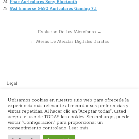
Fnac Auriculares Sony Bluetooth
Msi Immerse Gh50 Auriculares Gaming 7.1
Navegación
Evolucion De Los Microfonos →
de
← Mesas De Mezclas Digitales Baratas
entradas
Legal
Este sitio recomienda productos de Amazon y cuenta con enlaces
Utilizamos cookies en nuestro sitio web para ofrecerle la
de afiliados por el cual nos llevamos comisión en cada venta.
experiencia más relevante al recordar sus preferencias y
visitas repetidas. Al hacer clic en "Aceptar todas", usted
acepta el uso de TODAS las cookies. Sin embargo, puede
visitar "Configuración" para proporcionar un
consentimiento controlado.
Leer más
Copyright © 2026 La tienda del Podcaster