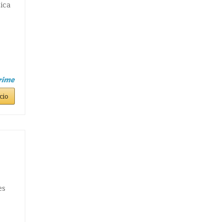
ica
cio
es