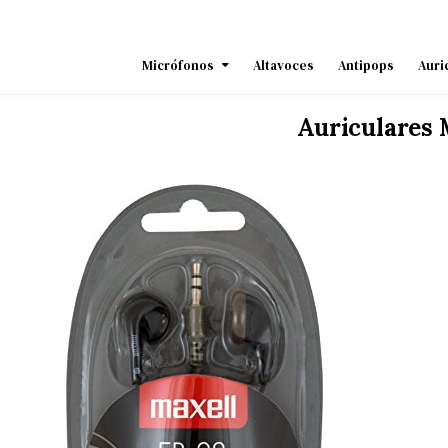
Skip
to
content
Micrófonos
Altavoces
Antipops
Auri
Auriculares 