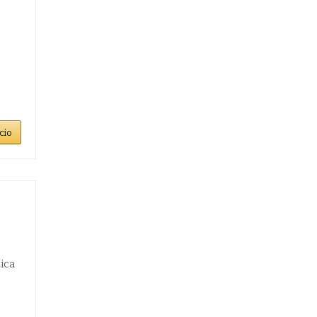
cio
ica