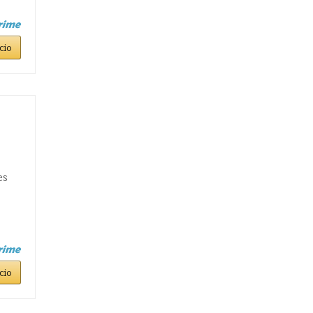
cio
es
cio