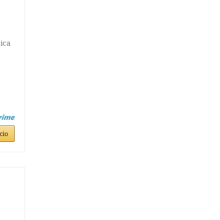
ica
cio