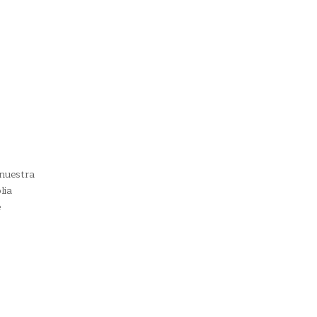
 nuestra
lia
e