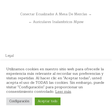
Navegación
Conectar Ecualizador A Mesa De Mezclas →
de
← Auriculares Inalambricos Mpow
entradas
Legal
Este sitio recomienda productos de Amazon y cuenta con enlaces
Utilizamos cookies en nuestro sitio web para ofrecerle la
de afiliados por el cual nos llevamos comisión en cada venta.
experiencia más relevante al recordar sus preferencias y
visitas repetidas. Al hacer clic en "Aceptar todas", usted
acepta el uso de TODAS las cookies. Sin embargo, puede
visitar "Configuración" para proporcionar un
consentimiento controlado.
Leer más
Copyright © 2026 La tienda del Podcaster
Configuración
Aceptar todo
Design by ThemesDNA.com