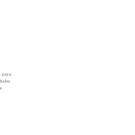
s para
 dudes
e