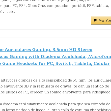
s para PC, PS4, Xbox One, computadora portátil, PSP, tableta,
vil, etc.
Ver Pre
 Auriculares Gaming, 3.5mm HD Stereo
ascos Gaming with Diadema Acolchada, Microfon
o Game Headsets for PC, Switch, Tableta, Celular
tavoces grandes de alta sensibilidad de 50 mm, los auricular
envolvente 3D y la respuesta de graves, te dan un sentido de
los juegos de PC, ofrecen un sonido envolvente para videojuego
 la diadema está suavemente acolchada para que sea cómoda de
 un largo período de juego, el gran cojín de espuma viscoelástic