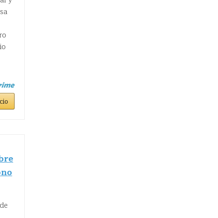
al y
asa
ro
io
cio
bre
ono
 de