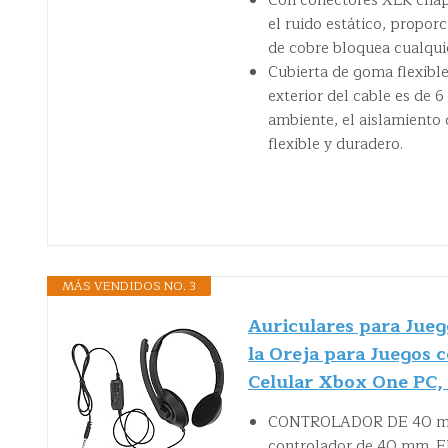
Con conectores XLR chapa
el ruido estático, proporc
de cobre bloquea cualquie
Cubierta de goma flexible
exterior del cable es de 
ambiente, el aislamiento 
flexible y duradero.
MÁS VENDIDOS NO. 3
Auriculares para Jueg
la Oreja para Juegos
Celular Xbox One PC,
CONTROLADOR DE 40 mm: l
controlador de 40 mm. El