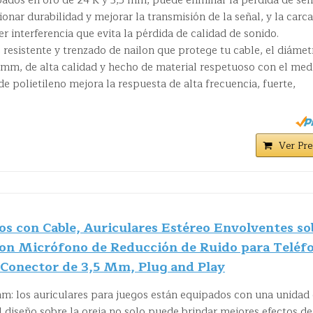
dos en oro de 24 K y 3,5 mm, puede eliminar la pérdida de señ
ionar durabilidad y mejorar la transmisión de la señal, y la carc
r interferencia que evita la pérdida de calidad de sonido.
 resistente y trenzado de nailon que protege tu cable, el diámet
6 mm, de alta calidad y hecho de material respetuoso con el med
de polietileno mejora la respuesta de alta frecuencia, fuerte,
Ver Pre
os con Cable, Auriculares Estéreo Envolventes so
 con Micrófono de Reducción de Ruido para Teléf
 Conector de 3,5 Mm, Plug and Play
os auriculares para juegos están equipados con una unidad
 diseño sobre la oreja no solo puede brindar mejores efectos de