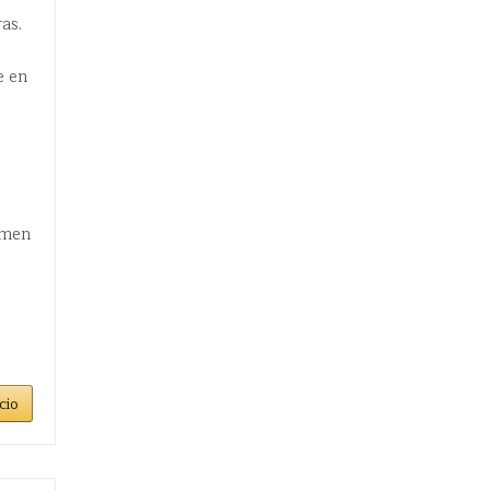
as.
e en
umen
cio