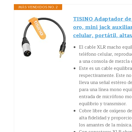
MÁS VENDIDOS NO. 2
TISINO Adaptador de 
oro, mini jack auxili
celular, portátil, alt
El cable XLR macho equil
teléfono celular, reprodu
a una consola de mezcla 
Este es un cable equilibra
respectivamente. Este no 
lleva una señal estéreo d
para una línea mono equil
entrada de micrófono mon
equilibrio y transmisor.
Cobre libre de oxígeno d
alta fidelidad y proporci
los amantes de la música.