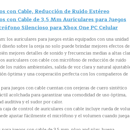
os con Cable, Reducción de Ruido Estéreo
os con Cable de 3,5 Mm Auriculares para Juegos
crófono Silencioso para Xbox One PC Celular
os auriculares para juegos están equipados con una unidad
 diseño sobre la oreja no solo puede brindar mejores efectos de
bién mejores detalles de sonido y frecuencias medias a altas clar
 auriculares con cable con micrófono de reducción de ruido
de los ruidos ambientales, salida de voz clara y natural ajustabl
ión óptima y una cooperación perfecta con los compañeros de
para juegos con cable cuentan con orejeras de cuero sintético
áctil acolchada para garantizar una comodidad de uso óptima,
d auditiva y el sudor por calor.
aja de control de auriculares con cable incluye rueda de vol
uede ajustar fácilmente el micrófono y el volumen cuando juega
para juegos con cable de 3,5 mm, plug and play, buena