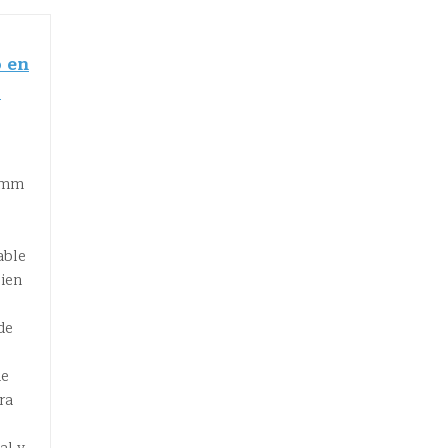
 en
o
5 mm
able
bien
de
de
ra