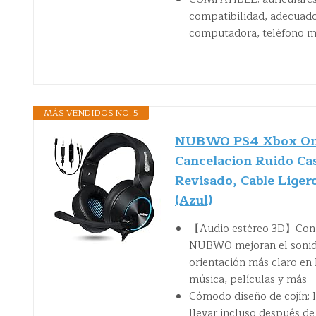
compatibilidad, adecuado
computadora, teléfono mó
MÁS VENDIDOS NO. 5
NUBWO PS4 Xbox One
Cancelacion Ruido C
Revisado, Cable Liger
(Azul)
【Audio estéreo 3D】Con al
NUBWO mejoran el sonido 
orientación más claro en 
música, películas y más
Cómodo diseño de cojín:
llevar incluso después de