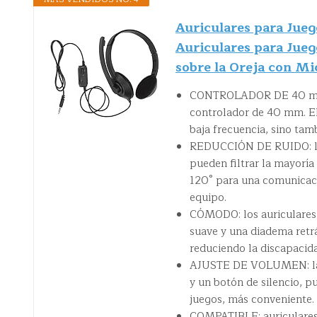
Auriculares para Jueg
Auriculares para Jueg
sobre la Oreja con Mi
CONTROLADOR DE 40 mm: l
controlador de 40 mm. El
baja frecuencia, sino tam
REDUCCIÓN DE RUIDO: los
pueden filtrar la mayoría 
120° para una comunicac
equipo.
CÓMODO: los auriculares 
suave y una diadema retr
reduciendo la discapacida
AJUSTE DE VOLUMEN: la c
y un botón de silencio, p
juegos, más conveniente.
COMPATIBLE: auriculares 