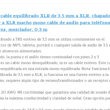
cable equilibrado XLR de 3,5 mm a XLR, chapado
ar a XLR macho mono cable de audio para teléfon
avoz, mezclador, 0,3 m
ibrado a TRS estéreo de 3,5 mm se utiliza comúnmente en el
ctor de MP3, tableta, portátil o cualquier salida de audio de 3,
o altavoces alimentados.
do, la punta y el anillo tienen continuidad con pines 2 y 3
es un cable mono desequilibrado, ni es un cable estéreo. Este c
esequilibrada en una entrada mono equilibrada. Nota: funciona 
ibrada de 3,5 mm a XLR, si funciona en una fuente estéreo a la
o, requiere algún tipo de verano/transformador o un receptor 
e 20 AWG 4N con blindaje que garantiza una calidad de sonido 
ona la máxima conductividad y claridad de señal. Gran opción pa