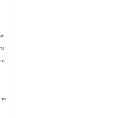
 de
as.
e en
umen