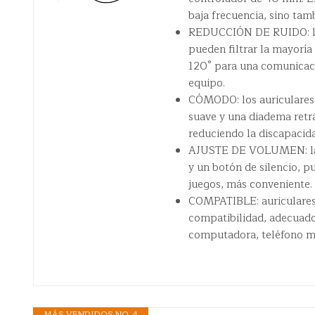
baja frecuencia, sino tam
REDUCCIÓN DE RUIDO: los
pueden filtrar la mayoría 
120° para una comunicac
equipo.
CÓMODO: los auriculares 
suave y una diadema retr
reduciendo la discapacida
AJUSTE DE VOLUMEN: la c
y un botón de silencio, p
juegos, más conveniente.
COMPATIBLE: auriculares 
compatibilidad, adecuado
computadora, teléfono mó
MÁS VENDIDOS NO. 4