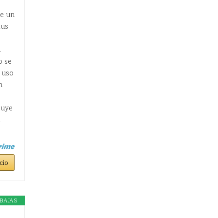
de un
tus
.
o se
 uso
n
luye
,
cio
BAJAS