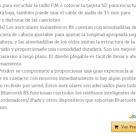
s para escuchar la radio FM o colocar la tarjeta SD para escuch
está baja, también puede usar el cable de audio de 3.5 mm para
y disfrutar de las canciones.
e] Los auriculares inalámbricos 8S cuentan con almohadillas d
inta de cabeza ajustable para ajustar la longitud apropiada se
abeza, y las almohadillas de los oídos imitan la estructura de la 
ruido y proporcionarle una comodidad duradera. Son los mejore
ara uso a largo plazo. El diseño plegable es fácil de llevar y ah
enamiento.
] Prtukyt se compromete a proporcionar una gran experiencia al
se en contacto con nosotros inmediatamente si hay algún probl
o recibido por usted. Estos auriculares son adecuados para tod
 Bluetooth 8S funcionan con todos los teléfonos inteligentes de
 ordenadores/ iPads y otros dispositivos que soportan Bluetooth
 mm.
Ver Pre