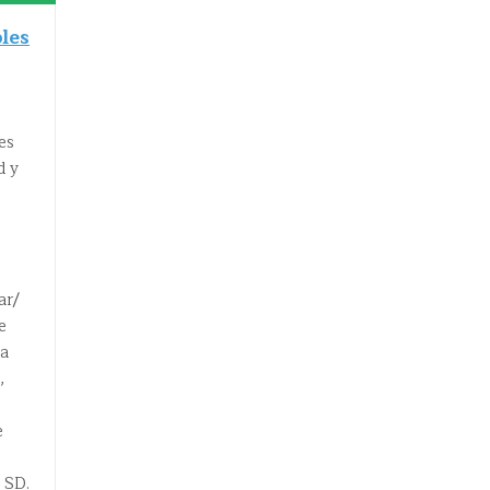
les
es
d y
ar/
e
la
,
e
 SD.