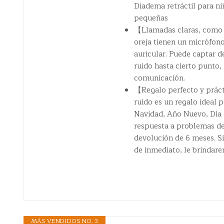
Diadema retráctil para n
pequeñas
【Llamadas claras, como u
oreja tienen un micrófono
auricular. Puede captar d
ruido hasta cierto punto,
comunicación.
【Regalo perfecto y práct
ruido es un regalo ideal
Navidad, Año Nuevo, Día 
respuesta a problemas de 
devolución de 6 meses. S
de inmediato, le brindare
MÁS VENDIDOS NO. 3