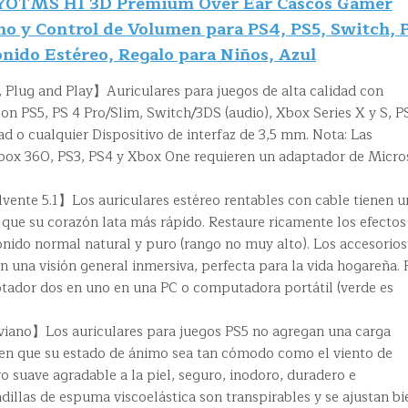
 YOTMS H1 3D Premium Over Ear Cascos Gamer
o y Control de Volumen para PS4, PS5, Switch, 
nido Estéreo, Regalo para Niños, Azul
Plug and Play】Auriculares para juegos de alta calidad con
n PS5, PS 4 Pro/Slim, Switch/3DS (audio), Xbox Series X y S, P
Pad o cualquier Dispositivo de interfaz de 3,5 mm. Nota: Las
Xbox 360, PS3, PS4 y Xbox One requieren un adaptador de Micro
vente 5.1】Los auriculares estéreo rentables con cable tienen u
que su corazón lata más rápido. Restaure ricamente los efectos
sonido normal natural y puro (rango no muy alto). Los accesorios
 una visión general inmersiva, perfecta para la vida hogareña. 
ptador dos en uno en una PC o computadora portátil (verde es
viano】Los auriculares para juegos PS5 no agregan una carga
acen que su estado de ánimo sea tan cómodo como el viento de
 suave agradable a la piel, seguro, inodoro, duradero e
illas de espuma viscoelástica son transpirables y se ajustan bi