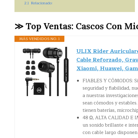
2.1
Relacionado:
≫ Top Ventas: Cascos Con Mi
MÁS VENDIDOS NO. 1
ULIX Rider Auriculare
Cable Reforzado, Grav
Xiaomi, Huawei, Gami
FIABLES Y CÓMODOS: Si e
seguridad y fiabilidad, nu
a nuestras investigacione
sean cómodos y estables.
tienen baterías, microchi
48 Ω, ALTA CALIDAD E IM
un sonido brillante e inte
con cable largo disponen 