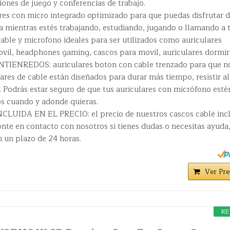
iones de juego y conferencias de trabajo.
s con micro integrado optimizado para que puedas disfrutar 
a mientras estés trabajando, estudiando, jugando o llamando a 
able y microfono ideales para ser utilizados como auriculares
ovil, headphones gaming, cascos para movil, auriculares dormir
IENREDOS: auriculares boton con cable trenzado para que n
ares de cable están diseñados para durar más tiempo, resistir al
. Podrás estar seguro de que tus auriculares con micrófono esté
los cuando y adonde quieras.
UIDA EN EL PRECIO: el precio de nuestros cascos cable inc
onte en contacto con nosotros si tienes dudas o necesitas ayuda
n un plazo de 24 horas.
Ver Pre
RE