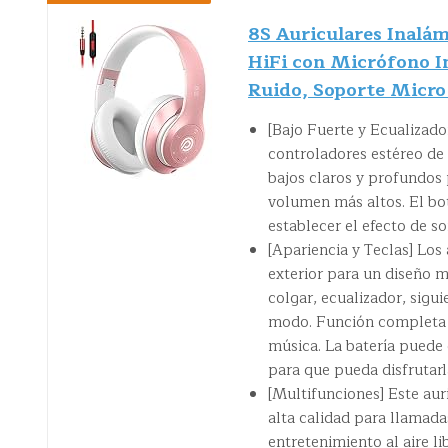
8S Auriculares Inalám
HiFi con Micrófono I
Ruido, Soporte Micr
[Bajo Fuerte y Ecualizado
controladores estéreo de 
bajos claros y profundos 
volumen más altos. El bo
establecer el efecto de s
[Apariencia y Teclas] Los
exterior para un diseño m
colgar, ecualizador, sig
modo. Función completa d
música. La batería puede
para que pueda disfrutarl
[Multifunciones] Este au
alta calidad para llamadas
entretenimiento al aire l