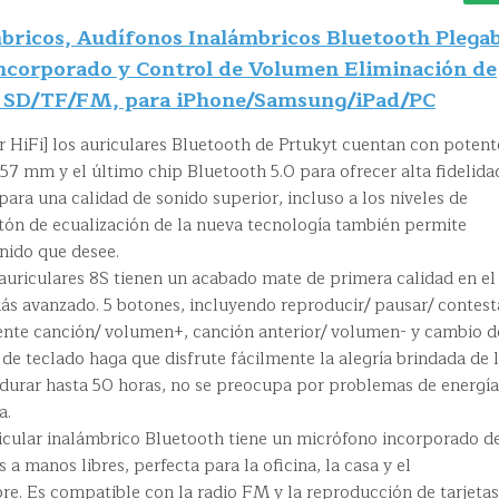
bricos, Audífonos Inalámbricos Bluetooth Plegab
ncorporado y Control de Volumen Eliminación de
o SD/TF/FM, para iPhone/Samsung/iPad/PC
r HiFi] los auriculares Bluetooth de Prtukyt cuentan con potent
57 mm y el último chip Bluetooth 5.0 para ofrecer alta fidelida
para una calidad de sonido superior, incluso a los niveles de
tón de ecualización de la nueva tecnología también permite
onido que desee.
 auriculares 8S tienen un acabado mate de primera calidad en el
ás avanzado. 5 botones, incluyendo reproducir/ pausar/ contest
uiente canción/ volumen+, canción anterior/ volumen- y cambio d
e teclado haga que disfrute fácilmente la alegría brindada de 
 durar hasta 50 horas, no se preocupa por problemas de energía
a.
ricular inalámbrico Bluetooth tiene un micrófono incorporado d
 a manos libres, perfecta para la oficina, la casa y el
ibre. Es compatible con la radio FM y la reproducción de tarjetas