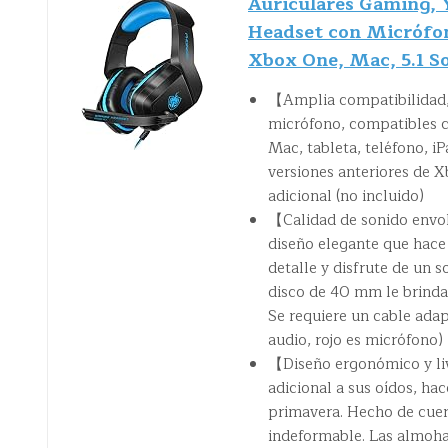
Auriculares Gaming,
Headset con Micrófon
Xbox One, Mac, 5.1 So
【Amplia compatibilidad, 
micrófono, compatibles co
Mac, tableta, teléfono, i
versiones anteriores de 
adicional (no incluido)
【Calidad de sonido envol
diseño elegante que hace 
detalle y disfrute de un 
disco de 40 mm le brindan
Se requiere un cable ada
audio, rojo es micrófono)
【Diseño ergonómico y li
adicional a sus oídos, h
primavera. Hecho de cuero
indeformable. Las almohad