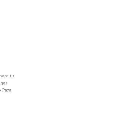
para tu
ngas
o Para