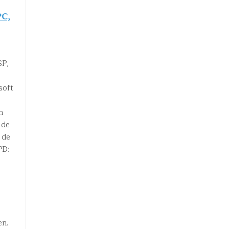
PC,
SP,
soft
n
 de
 de
PD:
en.