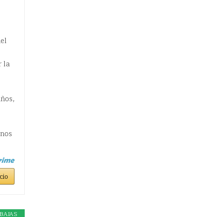
el
 la
años,
rnos
cio
BAJAS