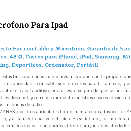
crofono Para Ipad
s In Ear con Cable y Microfono, Garantía de 5 añ
es, 48 Ω, Cascos para iPhone, iPad, Samsung, Mi
ng, Deportivos, Ordenador, Portátil
stás buscando unos auriculares microfono que te proporcion
estros auriculares con cable son perfectos para ti. También, gra
s sobre el canal auditivo, podrás estar seguro de que los auricul
 Llévalos contigo en cada momento: nuestros cascos musica no
pes ni ondas de radio.
ANES: nuestros auriculares boton cuentan con altavoces de 4
nso, y aislamiento pasivo del ruido. En su interior, los auriculare
de con dos imanes que podrás utilizar para juntarlos alrededor 