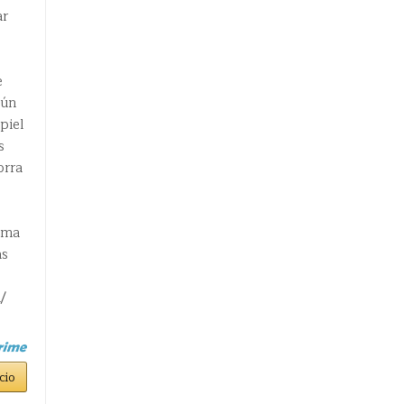
ar
e
gún
piel
s
orra
ema
as
/
cio