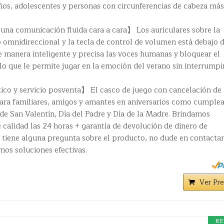
iños, adolescentes y personas con circunferencias de cabeza más
na comunicación fluida cara a cara】 Los auriculares sobre la
 omnidireccional y la tecla de control de volumen está debajo d
e manera inteligente y precisa las voces humanas y bloquear el
 lo que le permite jugar en la emoción del verano sin interrumpir
ico y servicio posventa】 El casco de juego con cancelación de
 para familiares, amigos y amantes en aniversarios como cumple
de San Valentín, Día del Padre y Día de la Madre. Brindamos
calidad las 24 horas + garantía de devolución de dinero de
i tiene alguna pregunta sobre el producto, no dude en contacta
mos soluciones efectivas.
Ver Pre
RE