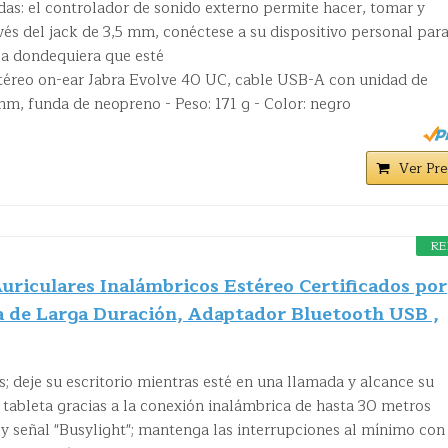
das: el controlador de sonido externo permite hacer, tomar y
avés del jack de 3,5 mm, conéctese a su dispositivo personal par
ca dondequiera que esté
stéreo on-ear Jabra Evolve 40 UC, cable USB-A con unidad de
mm, funda de neopreno - Peso: 171 g - Color: negro
Ver Pre
RE
uriculares Inalámbricos Estéreo Certificados por
a de Larga Duración, Adaptador Bluetooth USB ,
; deje su escritorio mientras esté en una llamada y alcance su
tableta gracias a la conexión inalámbrica de hasta 30 metros
 y señal "Busylight"; mantenga las interrupciones al mínimo con