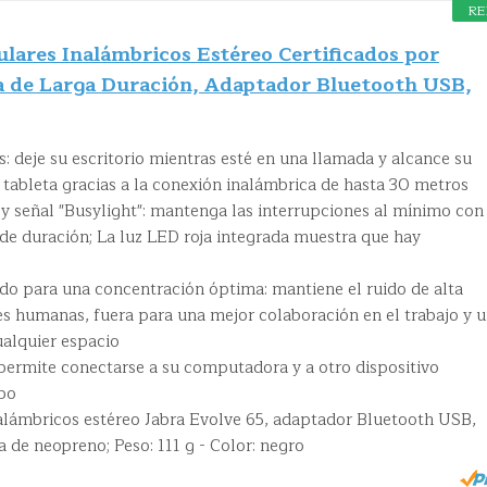
RE
ulares Inalámbricos Estéreo Certificados por
a de Larga Duración, Adaptador Bluetooth USB,
: deje su escritorio mientras esté en una llamada y alcance su
tableta gracias a la conexión inalámbrica de hasta 30 metros
 y señal "Busylight": mantenga las interrupciones al mínimo con
 de duración; La luz LED roja integrada muestra que hay
ido para una concentración óptima: mantiene el ruido de alta
es humanas, fuera para una mejor colaboración en el trabajo y 
ualquier espacio
 permite conectarse a su computadora y a otro dispositivo
po
nalámbricos estéreo Jabra Evolve 65, adaptador Bluetooth USB,
 de neopreno; Peso: 111 g - Color: negro