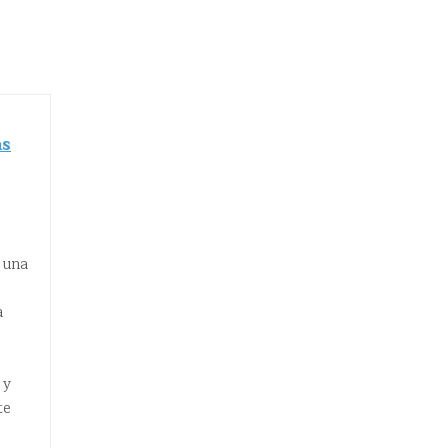
as
 una
a
 y
te