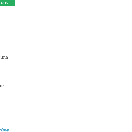
BAJAS
 una
una