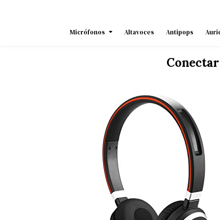
Skip
to
content
Micrófonos
Altavoces
Antipops
Auri
Conectar