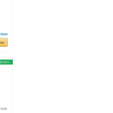
a
cio
BAJAS
 una