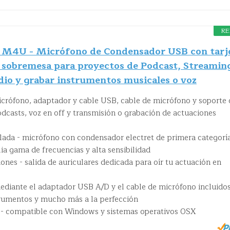
RE
l M4U - Micrófono de Condensador USB con tarj
e sobremesa para proyectos de Podcast, Streamin
dio y grabar instrumentos musicales o voz
rófono, adaptador y cable USB, cable de micrófono y soporte 
dcasts, voz en off y transmisión o grabación de actuaciones
llada - micrófono con condensador electret de primera categorí
a gama de frecuencias y alta sensibilidad
iones - salida de auriculares dedicada para oír tu actuación en
diante el adaptador USB A/D y el cable de micrófono incluido
trumentos y mucho más a la perfección
 - compatible con Windows y sistemas operativos OSX