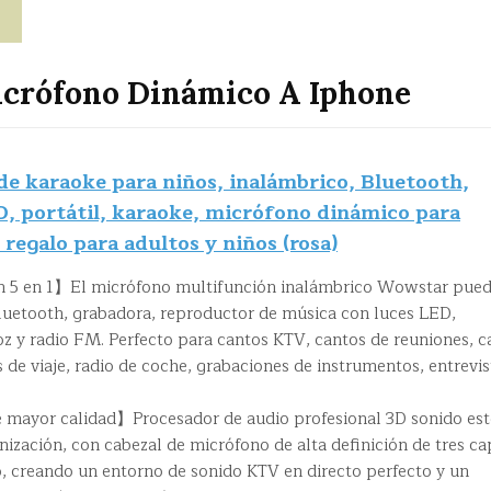
icrófono Dinámico A Iphone
 karaoke para niños, inalámbrico, Bluetooth,
D, portátil, karaoke, micrófono dinámico para
regalo para adultos y niños (rosa)
 5 en 1】El micrófono multifunción inalámbrico Wowstar pue
Bluetooth, grabadora, reproductor de música con luces LED,
oz y radio FM. Perfecto para cantos KTV, cantos de reuniones, c
s de viaje, radio de coche, grabaciones de instrumentos, entrevis
 mayor calidad】Procesador de audio profesional 3D sonido est
onización, con cabezal de micrófono de alta definición de tres c
o, creando un entorno de sonido KTV en directo perfecto y un