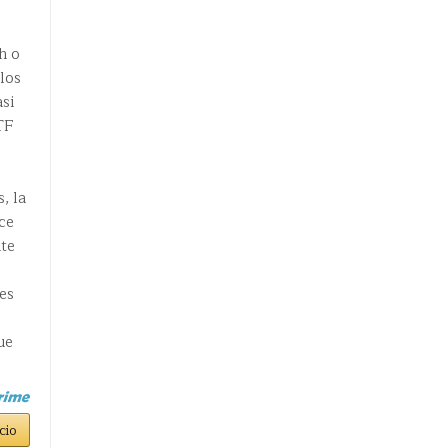
h o
los
asi
TF
, la
ce
nte
es
ue
cio