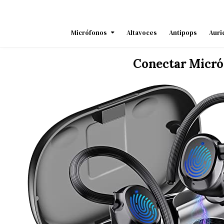
Skip
to
content
Micrófonos
Altavoces
Antipops
Auri
Conectar Micró