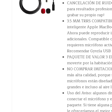
CANCELACIÓN DE RUIDO: G
para resultados profesio
grabar su propio rap!
3.5 MM TRRS COMPATIBLE
inteligente Apple MacBoo
Ahora puede reproducir i
adicionales. Compatible 
requieren micrófono acti
Recomendar Gyvzla USB 
PAQUETE DE VALOR 3 EN 
moverte por la habitación
NO COMPRAR IMITACIONES
más alta calidad, porqu
micrófonos están diseñad
grandes e incluso al aire l
Uso del Aviso: algunos di
conectar el micrófono y e
paquete. Si tiene alguna
le ofreceríamos el mejor s