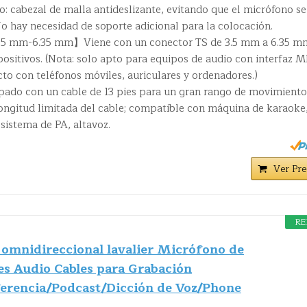
: cabezal de malla antideslizante, evitando que el micrófono se
No hay necesidad de soporte adicional para la colocación.
3.5 mm-6.35 mm】Viene con un conector TS de 3.5 mm a 6.35 m
ositivos. (Nota: solo apto para equipos de audio con interfaz M
cto con teléfonos móviles, auriculares y ordenadores.)
do con un cable de 13 pies para un gran rango de movimiento
longitud limitada del cable; compatible con máquina de karaoke
sistema de PA, altavoz.
Ver Pre
RE
 omnidireccional lavalier Micrófono de
es Audio Cables para Grabación
erencia/Podcast/Dicción de Voz/Phone