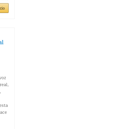
cio
al
voz
real,
,
esta
hace