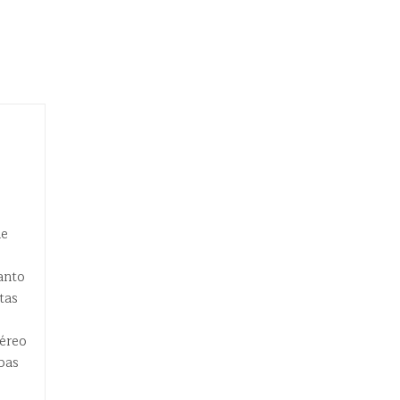
de
anto
tas
éreo
apas