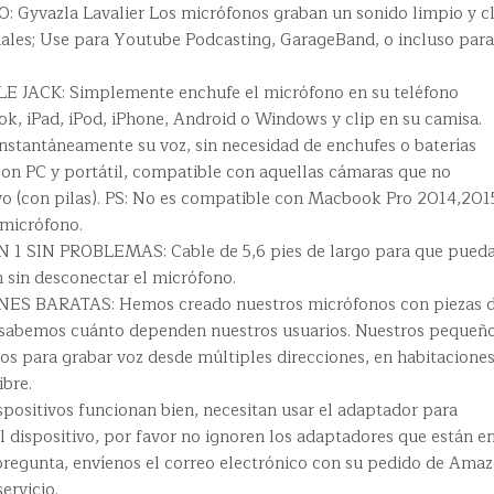
yvazla Lavalier Los micrófonos graban un sonido limpio y c
nales; Use para Youtube Podcasting, GarageBand, o incluso para
 JACK: Simplemente enchufe el micrófono en su teléfono
k, iPad, iPod, iPhone, Android o Windows y clip en su camisa.
nstantáneamente su voz, sin necesidad de enchufes o baterías
con PC y portátil, compatible con aquellas cámaras que no
vo (con pilas). PS: No es compatible con Macbook Pro 2014,201
micrófono.
1 SIN PROBLEMAS: Cable de 5,6 pies de largo para que pued
 sin desconectar el micrófono.
 BARATAS: Hemos creado nuestros micrófonos con piezas d
e sabemos cuánto dependen nuestros usuarios. Nuestros pequeñ
os para grabar voz desde múltiples direcciones, en habitacione
ibre.
spositivos funcionan bien, necesitan usar el adaptador para
l dispositivo, por favor no ignoren los adaptadores que están en
 pregunta, envíenos el correo electrónico con su pedido de Amaz
ervicio.