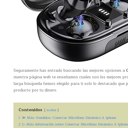
Seguramente has entrado buscando las mejores opciones a
nuestra página web te enseñamos cuales son los mejores pro
larga búsqueda hemos elegido para ti solo lo destacado que p
producto por tu dinero.
Contenidos
ocultar
1
≫ Más Vendidos: Conectar Micrófono Dinámico A Iphone
2
▷ Más información sobre Conectar Micrófono Dinámico A Iphon