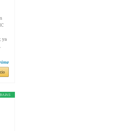
m
IC
; ya
,
cio
BAJAS