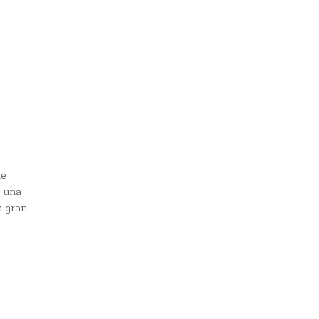
de
s una
n gran