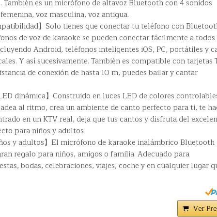
o. También es un micrófono de altavoz Bluetooth con 4 sonidos
z femenina, voz masculina, voz antigua.
mpatibilidad】Solo tienes que conectar tu teléfono con Bluetoot
ófonos de voz de karaoke se pueden conectar fácilmente a todos 
cluyendo Android, teléfonos inteligentes iOS, PC, portátiles y c
cales. Y así sucesivamente. También es compatible con tarjetas 
Distancia de conexión de hasta 10 m, puedes bailar y cantar
LED dinámica】Construido en luces LED de colores controlables
dea al ritmo, crea un ambiente de canto perfecto para ti, te ha
ntrado en un KTV real, deja que tus cantos y disfruta del excele
ecto para niños y adultos
ños y adultos】El micrófono de karaoke inalámbrico Bluetooth 
 gran regalo para niños, amigos o familia. Adecuado para
estas, bodas, celebraciones, viajes, coche y en cualquier lugar q
Ver Pre