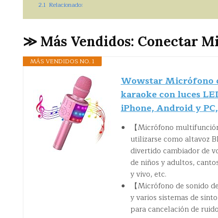
2.1
Relacionado:
≫ Más Vendidos: Conectar M
MÁS VENDIDOS NO. 1
Wowstar Micrófono de
karaoke con luces LE
iPhone, Android y PC, 
【Micrófono multifunción
utilizarse como altavoz 
divertido cambiador de v
de niños y adultos, canto
y vivo, etc.
【Micrófono de sonido de
y varios sistemas de sint
para cancelación de ruid