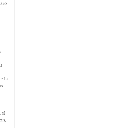
laro
5.
as
e la
os
s
 el
on,