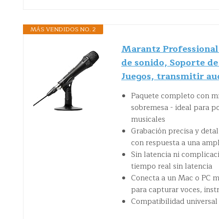
MÁS VENDIDOS NO. 2
Marantz Professiona
de sonido, Soporte d
Juegos, transmitir au
Paquete completo con mic
sobremesa - ideal para po
musicales
Grabación precisa y deta
con respuesta a una ampli
Sin latencia ni complicac
tiempo real sin latencia
Conecta a un Mac o PC me
para capturar voces, ins
Compatibilidad universal