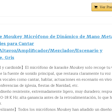
Ver Pre
e Moukey Micrófono de Dinámico de Mano Met
ies para Cantar
ltavoz/Amplificador/Mezclador/Escenario y
e, Gris
l y cardioide】El micrófono de karaoke Moukey solo recoge tu 
de la fuente de sonido principal, que restaura claramente tu voz 
 vocales como cantar, hablar, actuaciones en escenario en vivo
ferencias de iglesia, fiestas de Navidad, etc.
iseño resistente, extremadamente ligero, muy duradero; respu
0-18 K Hz; alta ganancia antes de la retroalimentación, lo que 
r.
eslizante】Todos los micrófonos Moukey han añadido un diseño