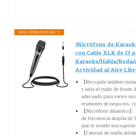
MÁS VENDIDOS NO. 3
Micrófono de Karaok
con Cable XLR de 13 p
Karaoke/Habla/Boda/A
Actividad al Aire Libr
【Recogida unidirecciona
y aísla el ruido de fondo 
adecuado para varios usos
reuniones de negocios, con
【Micrófono dinámico】: d
de frecuencia amplia de 5
que el sonido sea superio
【Cabezal de malla antid