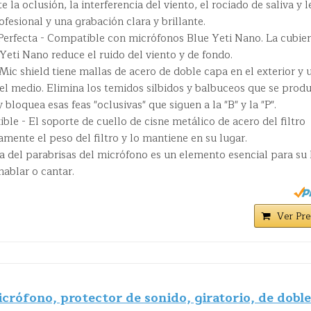
 la oclusión, la interferencia del viento, el rociado de saliva y l
fesional y una grabación clara y brillante.
erfecta - Compatible con micrófonos Blue Yeti Nano. La cubier
eti Nano reduce el ruido del viento y de fondo.
Mic shield tiene mallas de acero de doble capa en el exterior y 
el medio. Elimina los temidos silbidos y balbuceos que se prod
y bloquea esas feas "oclusivas" que siguen a la "B" y la "P".
ble - El soporte de cuello de cisne metálico de acero del filtro
ente el peso del filtro y lo mantiene en su lugar.
a del parabrisas del micrófono es un elemento esencial para su
hablar o cantar.
Ver Pre
icrófono, protector de sonido, giratorio, de doble