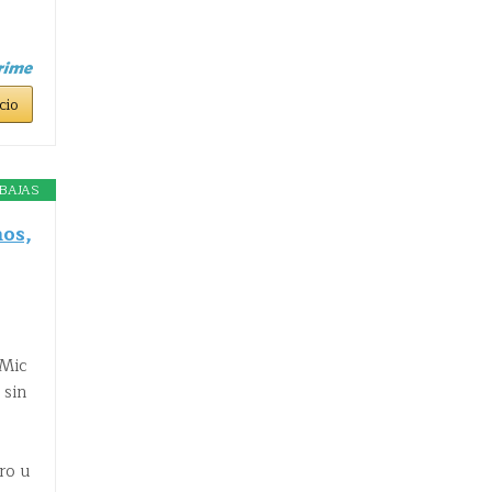
cio
BAJAS
nos,
 Mic
 sin
ro u