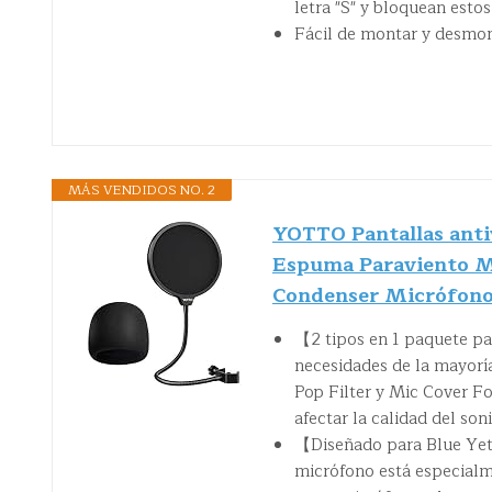
letra "S" y bloquean estos 
Fácil de montar y desmont
MÁS VENDIDOS NO. 2
YOTTO Pantallas antiv
Espuma Paraviento Mi
Condenser Micrófon
【2 tipos en 1 paquete pa
necesidades de la mayoría
Pop Filter y Mic Cover Fo
afectar la calidad del son
【Diseñado para Blue Yeti
micrófono está especialm