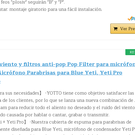
feos "plosiv" seguirán "B" y "P".
ar: montaje giratorio para una fácil instalación.
Ver Pre
RE
iento y filtros anti-pop Pop Filter para micrófo
crófono Parabrisas para Blue Yeti, Yeti Pro
o
ra sus necesidades】 -YOTTO tiene como objetivo satisfacer las
 de los clientes, por lo que se lanza una nueva combinación de
am para reducir todo el aliento no deseado y el ruido del viento
ido causada por hablar o cantar, grabar o transmitir.
 + Yeti Pro】 -Nuestra cubierta de espuma para parabrisas de
ente diseñada para Blue Yeti, micrófono de condensador Yeti P