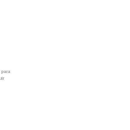
s para
uir