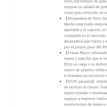
otros micrófonos de gran
mejorar la calidad de gra
como para ofrecerle un s
【Abrazadera de filtro ún
diseño engrosado mejorado
ajustable y el soporte, el
compañía en el mercado q
abrazadera más fuerte y 
por el propio peso del fil
【Frame Marco reforzado y
nuevo y más fijo que le b
filtro se caiga o se desb
marco de plástico están 
le brindará un excelente 
【100% garantía】 objetivo
de servicio al cliente. T
inspeccionado y examinad
seguros a nuestros valios
resolveremos de manera o