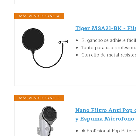
MÁS VENDIDOS NO. 4
Tiger MSA21-BK - Fil
El gancho se adhiere fác
Tanto para uso profesion
Con clip de metal resiste
MÁS VENDIDOS NO. 5
Nano Filtro Anti Pop 
y Espuma Microfono
♚ Profesional Pop Filter 