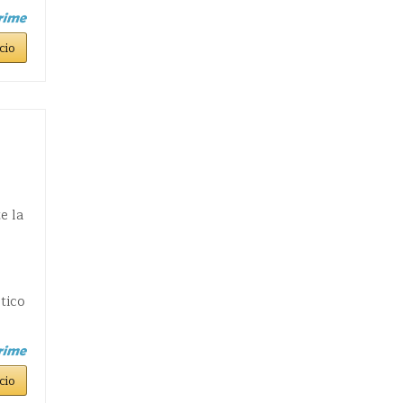
cio
e la
stico
cio