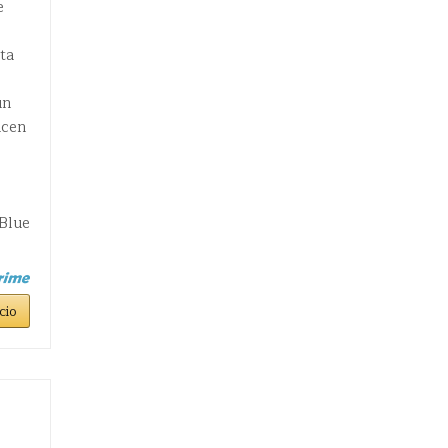
e
ta
un
ucen
 Blue
cio