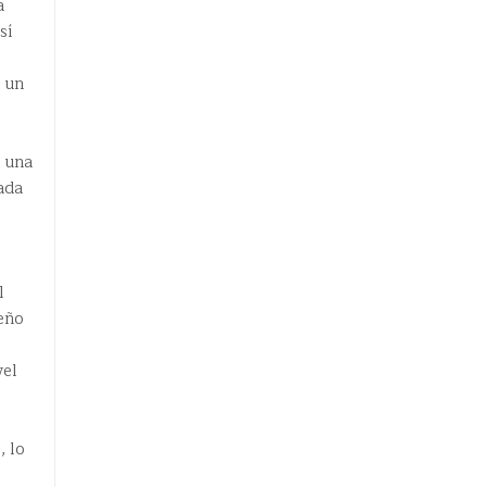
a
sí
 un
n una
ada
l
seño
vel
, lo