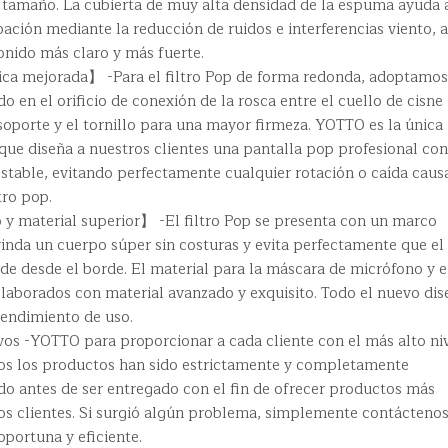
 tamaño. La cubierta de muy alta densidad de la espuma ayuda 
bación mediante la reducción de ruidos e interferencias viento, a
onido más claro y más fuerte.
ica mejorada】 -Para el filtro Pop de forma redonda, adoptamos
 en el orificio de conexión de la rosca entre el cuello de cisne
 soporte y el tornillo para una mayor firmeza. YOTTO es la única
ue diseña a nuestros clientes una pantalla pop profesional co
estable, evitando perfectamente cualquier rotación o caída caus
tro pop.
 material superior】 -El filtro Pop se presenta con un marco
rinda un cuerpo súper sin costuras y evita perfectamente que el
orde desde el borde. El material para la máscara de micrófono y e
elaborados con material avanzado y exquisito. Todo el nuevo di
rendimiento de uso.
s -YOTTO para proporcionar a cada cliente con el más alto ni
odos los productos han sido estrictamente y completamente
o antes de ser entregado con el fin de ofrecer productos más
os clientes. Si surgió algún problema, simplemente contáctenos
portuna y eficiente.