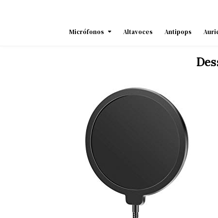
Skip
to
content
Micrófonos
Altavoces
Antipops
Auri
Des