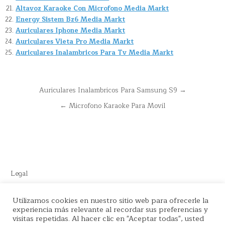
Altavoz Karaoke Con Microfono Media Markt
Energy Sistem Bz6 Media Markt
Auriculares Iphone Media Markt
Auriculares Vieta Pro Media Markt
Auriculares Inalambricos Para Tv Media Markt
Navegación
Auriculares Inalambricos Para Samsung S9 →
de
← Microfono Karaoke Para Movil
entradas
Legal
Este sitio recomienda productos de Amazon y cuenta con enlaces
Utilizamos cookies en nuestro sitio web para ofrecerle la
experiencia más relevante al recordar sus preferencias y
de afiliados por el cual nos llevamos comisión en cada venta.
visitas repetidas. Al hacer clic en "Aceptar todas", usted