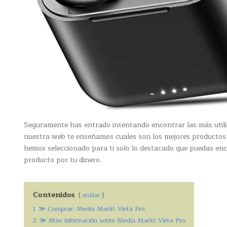
Seguramente has entrado intentando encontrar las más util
nuestra web te enseñamos cuales son los mejores productos 
hemos seleccionado para ti solo lo destacado que puedas enc
producto por tu dinero.
Contenidos
ocultar
1
≫ Comprar: Media Markt Vieta Pro
2
≫ Más información sobre Media Markt Vieta Pro