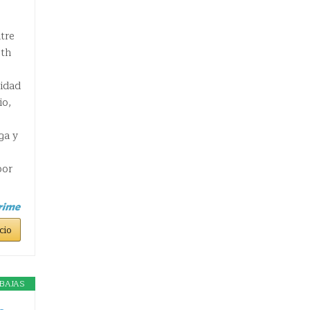
tre
oth
didad
io,
ga y
por
cio
BAJAS