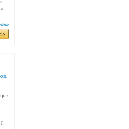
as
tu
cio
con
oque
r
P,