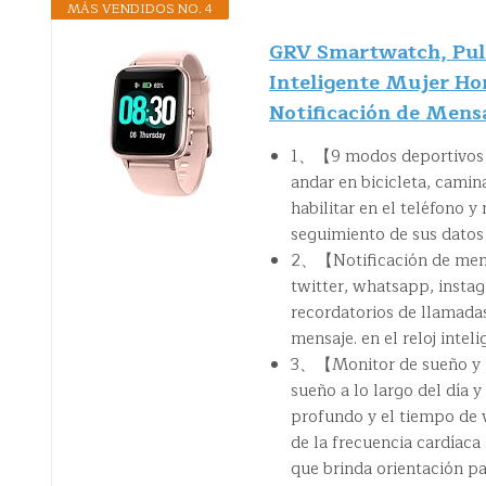
MÁS VENDIDOS NO. 4
GRV Smartwatch, Puls
Inteligente Mujer H
Notificación de Mensa
1、【9 modos deportivos】El
andar en bicicleta, camin
habilitar en el teléfono 
seguimiento de sus datos d
2、【Notificación de mensa
twitter, whatsapp, instag
recordatorios de llamadas
mensaje. en el reloj inte
3、【Monitor de sueño y m
sueño a lo largo del día y
profundo y el tiempo de v
de la frecuencia cardíaca 
que brinda orientación pa