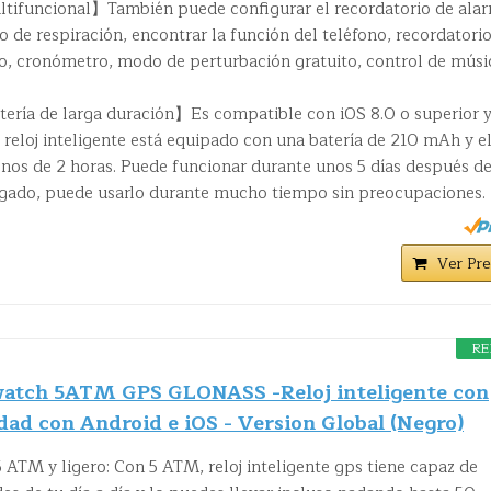
ltifuncional】También puede configurar el recordatorio de ala
o de respiración, encontrar la función del teléfono, recordatori
llo, cronómetro, modo de perturbación gratuito, control de músi
ría de larga duración】Es compatible con iOS 8.0 o superior 
l reloj inteligente está equipado con una batería de 210 mAh y e
nos de 2 horas. Puede funcionar durante unos 5 días después d
gado, puede usarlo durante mucho tiempo sin preocupaciones.
Ver Pre
RE
watch 5ATM GPS GLONASS -Reloj inteligente con
dad con Android e iOS - Version Global (Negro)
5 ATM y ligero: Con 5 ATM, reloj inteligente gps tiene capaz de