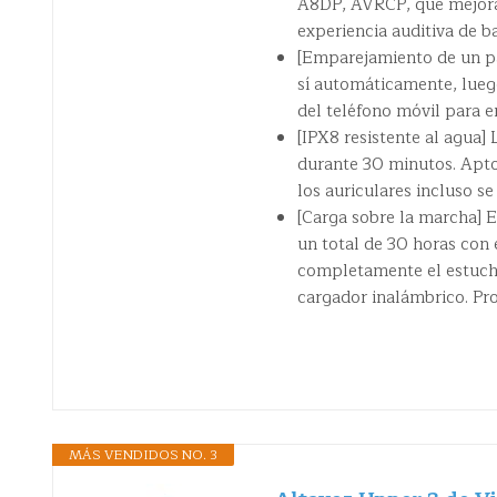
A8DP, AVRCP, que mejoran
experiencia auditiva de ba
[Emparejamiento de un pa
sí automáticamente, lueg
del teléfono móvil para e
[IPX8 resistente al agua]
durante 30 minutos. Apto
los auriculares incluso s
[Carga sobre la marcha] 
un total de 30 horas con 
completamente el estuche
cargador inalámbrico. Pr
MÁS VENDIDOS NO. 3