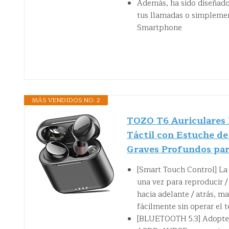
Además, ha sido diseñado
tus llamadas o simplement
Smartphone
MÁS VENDIDOS NO. 2
TOZO T6 Auriculares 
Táctil con Estuche d
Graves Profundos par
[Smart Touch Control] La 
una vez para reproducir /
hacia adelante / atrás, m
fácilmente sin operar el t
[BLUETOOTH 5.3] Adopte 