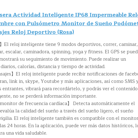
era Actividad Inteligente IP68 Impermeable Rel
ombre con Pulsómetro Monitor de Sueño Podóme
jes Reloj Deportivo (Rosa)
 reloj inteligente tiene 9 modos deportivos, correr, caminar,
ar, escalar, caminadora, spinning, yoga y fitness. El GPS se pue
y mostrará su seguimiento de movimiento. Puede realizar un
iarios, calorías, distancia y tiempo de actividad.
jes】El reloj inteligente puede recibir notificaciones de faceb
ran, link in, skype, Youtube y más aplicaciones, así como SMS 
 entrantes, vibrará para recordártelo, y podrás ver el contenido
ligente, no se perderá información importante.
onitor de frecuencia cardíaca】 Detecta automáticamente el
 evalúa la calidad del sueño a través del sueño ligero, el sueño
igilia. El reloj inteligente también es compatible con el monito
las 24 horas. En la aplicación, puede ver más datos históricos, l
ra una vida saludable.