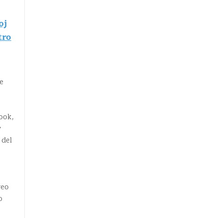
oj
tro
de
ook,
y
 del
reo
o