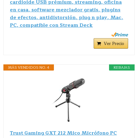
cardioide USB prémium, streaming, oficina
en casa, software mezclador gratis, plugins
de efectos, antidistorsión, plug n play, Mac,
PC, compatible con Stream Deck
Ver Precio
MÁS VENDIDOS NO. 4
REBAJAS
Trust Gaming GXT 212 Mico Micrófono PC