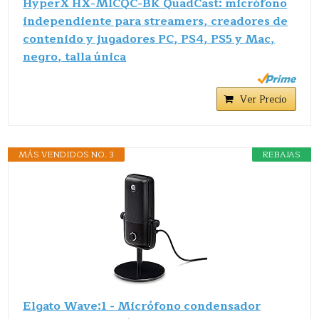
HyperX HX-MICQC-BK QuadCast: micrófono
independiente para streamers, creadores de
contenido y jugadores PC, PS4, PS5 y Mac,
negro, talla única
Ver Precio
MÁS VENDIDOS NO. 3
REBAJAS
Elgato Wave:1 - Micrófono condensador