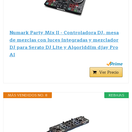
Numark Party Mix II - Controladora DJ, mesa
de mezclas con luces integradas y mezclador
DJ para Serato DJ Lite y Algoriddim djay Pro
AI
Ver Precio
MÁS VENDIDOS NO. 8
REBAJAS