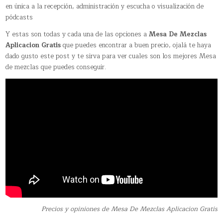
en única a la recepción, administración y escucha o visualización de
pódcasts
Y estas son todas y cada una de las opciones a
Mesa De Mezclas
Aplicacion Gratis
que puedes encontrar a buen precio, ojalá te haya
dado gusto este post y te sirva para ver cuales son los mejores Mesa
de mezclas que puedes conseguir.
Precios y opiniones de Mesa De Mezclas Aplicacion Gratis