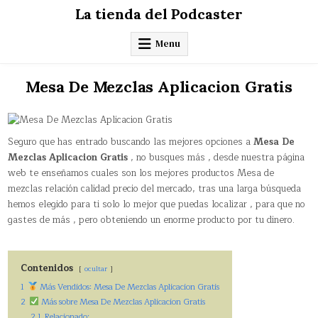
Skip
La tienda del Podcaster
to
content
Menu
Mesa De Mezclas Aplicacion Gratis
Seguro que has entrado buscando las mejores opciones a
Mesa De
Mezclas Aplicacion Gratis
, no busques más , desde nuestra página
web te enseñamos cuales son los mejores productos Mesa de
mezclas relación calidad precio del mercado, tras una larga búsqueda
hemos elegido para ti solo lo mejor que puedas localizar , para que no
gastes de más , pero obteniendo un enorme producto por tu dinero.
Contenidos
ocultar
1
Más Vendidos: Mesa De Mezclas Aplicacion Gratis
2
Más sobre Mesa De Mezclas Aplicacion Gratis
2.1
Relacionado: