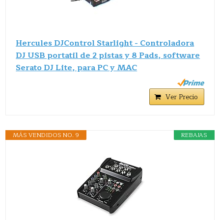
Hercules DJControl Starlight - Controladora
DJ USB portatil de 2 pistas y 8 Pads, software
Serato DJ Lite, para PC y MAC
Ver Precio
MÁS VENDIDOS NO. 9
REBAJAS