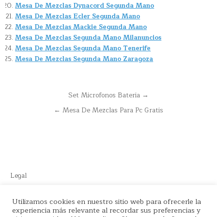
Mesa De Mezclas Dynacord Segunda Mano
Mesa De Mezclas Ecler Segunda Mano
Mesa De Mezclas Mackie Segunda Mano
Mesa De Mezclas Segunda Mano Milanuncios
Mesa De Mezclas Segunda Mano Tenerife
Mesa De Mezclas Segunda Mano Zaragoza
Navegación
Set Microfonos Bateria →
de
← Mesa De Mezclas Para Pc Gratis
entradas
Legal
Este sitio recomienda productos de Amazon y cuenta con enlaces
Utilizamos cookies en nuestro sitio web para ofrecerle la
de afiliados por el cual nos llevamos comisión en cada venta.
experiencia más relevante al recordar sus preferencias y