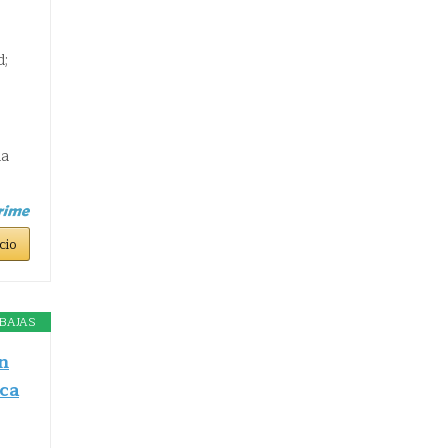
d;
da
cio
BAJAS
n
ca