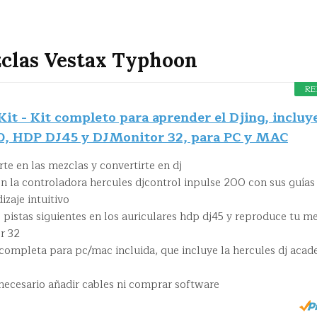
clas Vestax Typhoon
RE
it - Kit completo para aprender el Djing, incluy
0, HDP DJ45 y DJMonitor 32, para PC y MAC
arte en las mezclas y convertirte en dj
n la controladora hercules djcontrol inpulse 200 con sus guías
zaje intuitivo
 pistas siguientes en los auriculares hdp dj45 y reproduce tu m
r 32
 completa para pc/mac incluida, que incluye la hercules dj aca
 necesario añadir cables ni comprar software