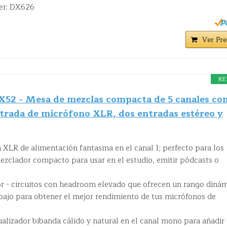
er: DX626
Ver Pre
RE
X52 - Mesa de mezclas compacta de 5 canales co
ntrada de micrófono XLR, dos entradas estéreo y
n XLR de alimentación fantasma en el canal 1; perfecto para los
zclador compacto para usar en el estudio, emitir pódcasts o
or - circuitos con headroom elevado que ofrecen un rango diná
abajo para obtener el mejor rendimiento de tus micrófonos de
ualizador bibanda cálido y natural en el canal mono para añadir