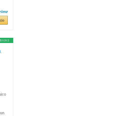
cio
BAJAS
n
mico
 un