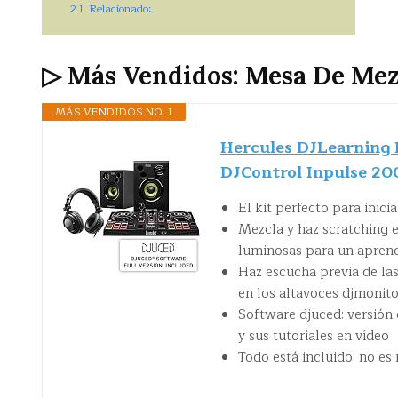
2.1
Relacionado:
▷ Más Vendidos: Mesa De Mez
MÁS VENDIDOS NO. 1
Hercules DJLearning K
DJControl Inpulse 20
El kit perfecto para inici
Mezcla y haz scratching e
luminosas para un aprendi
Haz escucha previa de las
en los altavoces djmonito
Software djuced: versión
y sus tutoriales en vídeo
Todo está incluido: no es