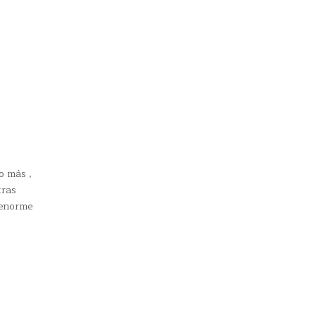
o más ,
tras
 enorme