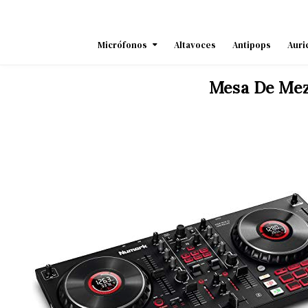
Skip
to
content
Micrófonos
Altavoces
Antipops
Auri
Mesa De Mez