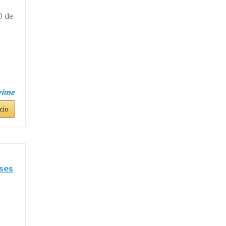
D de
cio
ses