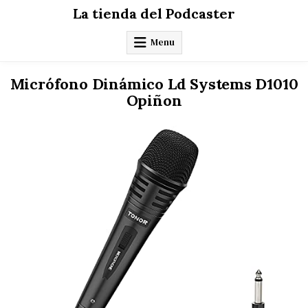
Skip
La tienda del Podcaster
to
content
Menu
Micrófono Dinámico Ld Systems D1010
Opiñon