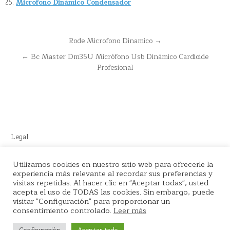
Microfono Dinámico Condensador
Navegación
Rode Microfono Dinamico →
de
← Bc Master Dm35U Micrófono Usb Dinámico Cardioide
entradas
Profesional
Legal
Este sitio recomienda productos de Amazon y cuenta con enlaces
Utilizamos cookies en nuestro sitio web para ofrecerle la
de afiliados por el cual nos llevamos comisión en cada venta.
experiencia más relevante al recordar sus preferencias y
visitas repetidas. Al hacer clic en "Aceptar todas", usted
acepta el uso de TODAS las cookies. Sin embargo, puede
visitar "Configuración" para proporcionar un
consentimiento controlado.
Leer más
Copyright © 2026 La tienda del Podcaster