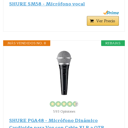
SHURE SM58 - Micrófono vocal
Ver Precio
MÁS VENDIDOS NO. 8
REBAJAS
593 Opiniones
SHURE PGA48 - Micrófono Dinámico
Cardioide para Voz con Cable XLR a QTR,