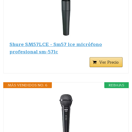
Shure SM57LCE - Sm57 lce micrófono
profesional sm-57lc
Ver Precio
MÁS VENDIDOS NO. 6
REBAJAS