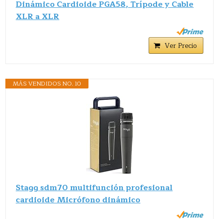
Dinámico Cardioide PGA58, Trípode y Cable
XLR a XLR
Ver Precio
MÁS VENDIDOS NO. 10
Stagg sdm70 multifunción profesional
cardioide Micrófono dinámico