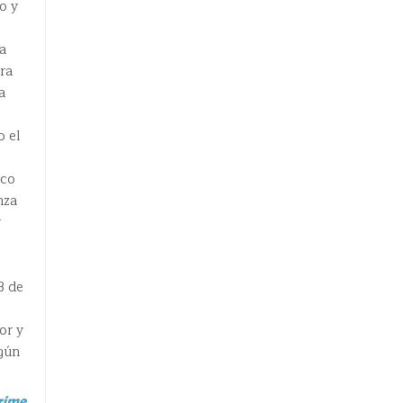
o y
a
ra
a
o el
ico
nza
y
B de
or y
lgún