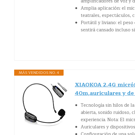
amplificadores de voz y d
Amplia aplicación: el mi
teatrales, espectáculos, 
Portátil y liviano: el pe
sentirá cansado incluso s
MÁS VENDIDOS NO. 4
XIAOKOA 2.4G micrófo
40m,auriculares y de 
Tecnología sin hilos de l
abierta, sonido ruidoso, c
experiencia. Nota: El mi
Auriculares y dispositivo
Configuración de una sol