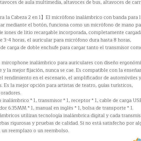
ltavoces de aula multimedia, altavoces de bus, altavoces de carr
a la Cabeza 2 en 1】El micrófono inalámbrico con banda para l
ar mediante el botón, funciona como un micrófono de mano pa
 de iones de litio recargable incorporada, completamente cargad
3-4 horas, el auricular para micrófono dura hasta 8 horas,
 de carga de doble enchufe para cargar tanto el transmisor com
mircophone inalámbrico para auriculares con diseño ergonóm
e y la mejor fijación, nunca se cae. Es compatible con la enseña
 el rendimiento en el escenario, el amplificador de automóviles 
 Es la mejor opción para artistas de teatro, guías turísticos,
 oradores.
alámbrico * 1, transmisor * 1, receptor * 1, cable de carga US
dor 6.35MM * 1, manual en inglés * 1, bolsa de transporte * 1.
mbricos utilizan tecnología inalámbrica digital y cada transmis
bas rigurosas y pruebas de calidad. Si no está satisfecho por a
a un reemplazo o un reembolso.