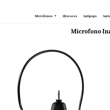
Skip
to
content
Micrófonos
Altavoces
Antipops
Auri
Microfono In