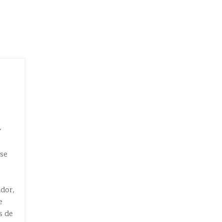
y
 se
ador,
e
s de