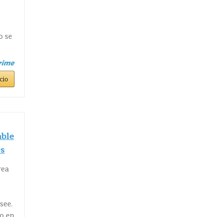
o se
cio
ble
es
rea
see.
no en