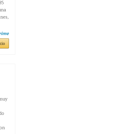
35
una
ones,
cio
 muy
ido
con