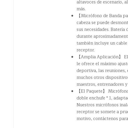
altavoces de escenario, a
más.
【Micrófono de Banda par
cabeza se puede desmont
sus necesidades. Batería
durante aproximadamente 
también incluye un cable
receptor.
【Amplia Aplicación】 El 
le ofrece el máximo ajust
deportiva, las reuniones,
muchos otros dispositivos.
maestros, entrenadores y
【El Paquete】 Micrófono in
doble enchufe * 1, adapta
Nuestros micrófonos inalá
receptor se somete a prue
motivo, contáctenos par