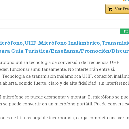
Ver Pre
RE
crófono,UHF Micrófono Inalámbrico,Transmisi
para Guía Turística/Enseñanza/Promoción/Discur
rófono utiliza tecnología de conversión de frecuencia UHF.
den funcionar simultáneamente. No interferirán entre sí.
- Tecnología de transmisión inalámbrica UHF, conexión inalám
 abierta, sonido fuerte, claro y de alta fidelidad, sin interferenci
l micrófono se puede desmontar y montar. El micrófono se pu
n se puede convertir en un micrófono portátil. Puede convertirs
iones de litio recargable incorporada, carga completa una vez, 