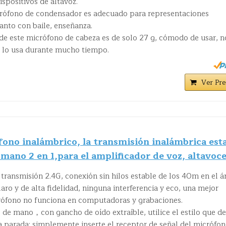
ispositivos de altavoz.
crófono de condensador es adecuado para representaciones
canto con baile, enseñanza.
so de este micrófono de cabeza es de solo 27 g, cómodo de usar, n
i lo usa durante mucho tiempo.
Ver Pre
no inalámbrico, la transmisión inalámbrica esta
mano 2 en 1,para el amplificador de voz, altavoc
a transmisión 2.4G, conexión sin hilos estable de los 40m en el á
laro y de alta fidelidad, ninguna interferencia y eco, una mejor
crófono no funciona en computadoras y grabaciones.
s de mano，con gancho de oído extraíble, utilice el estilo que de
a parada: simplemente inserte el receptor de señal del micrófo