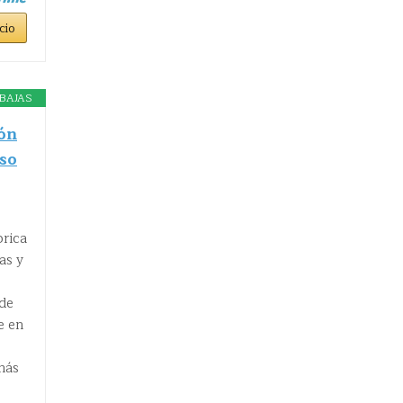
cio
BAJAS
ón
so
brica
as y
ede
e en
más