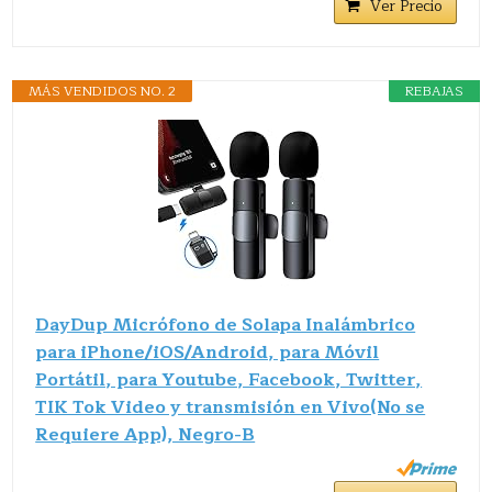
Ver Precio
MÁS VENDIDOS NO. 2
REBAJAS
DayDup Micrófono de Solapa Inalámbrico
para iPhone/iOS/Android, para Móvil
Portátil, para Youtube, Facebook, Twitter,
TIK Tok Video y transmisión en Vivo(No se
Requiere App), Negro-B