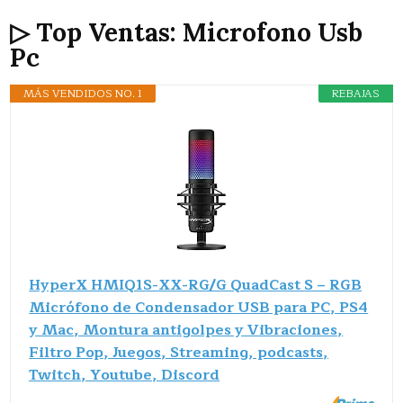
▷ Top Ventas: Microfono Usb
Pc
MÁS VENDIDOS NO. 1
REBAJAS
HyperX HMIQ1S-XX-RG/G QuadCast S – RGB
Micrófono de Condensador USB para PC, PS4
y Mac, Montura antigolpes y Vibraciones,
Filtro Pop, Juegos, Streaming, podcasts,
Twitch, Youtube, Discord