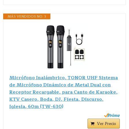
MÁS VENDIDOS NO. 3
Micrófono Inalámbrico, TONOR UHF Sistema
de Micrófono Dinámico de Metal Dual con
Receptor Recargable, para Canto de Karaoke,
KTV Casero, Boda, DJ, Fiesta, Discurso,
Iglesia, 60m (TW-630)
Ver Precio