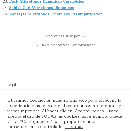
Pack Microfonos Dinamicos Cardioides
Sabias Que Microfonos Dinamicos
Ventajas Microfonos Dinamicos Preamplificador
Navegación
Microfusa Antipop →
de
← Akg Microfono Condensador
entradas
Legal
Este sitio recomienda productos de Amazon y cuenta con enlaces
Utilizamos cookies en nuestro sitio web para ofrecerle la
de afiliados por el cual nos llevamos comisión en cada venta.
experiencia más relevante al recordar sus preferencias y
visitas repetidas. Al hacer clic en "Aceptar todas", usted
acepta el uso de TODAS las cookies. Sin embargo, puede
visitar "Configuración" para proporcionar un
consentimiento controlado.
Leer más