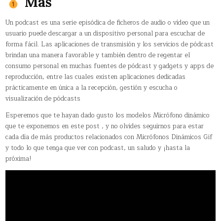
Más
Un podcast​ es una serie episódica de ficheros de audio o vídeo que un
usuario puede descargar a un dispositivo personal para escuchar de
forma fácil. Las aplicaciones de transmisión y los servicios de pódcast
brindan una manera favorable y también dentro de regentar el
consumo personal en muchas fuentes de pódcast y gadgets y apps de
reproducción, entre las cuales existen aplicaciones dedicadas
prácticamente en única a la recepción, gestión y escucha o
visualización de pódcasts
Esperemos que te hayan dado gusto los modelos Micrófono dinámico
que te exponemos en este post , y no olvides seguirnos para estar
cada día de más productos relacionados con Micrófonos Dinámicos Gif
y todo lo que tenga que ver con podcast, un saludo y ¡hasta la
próxima!