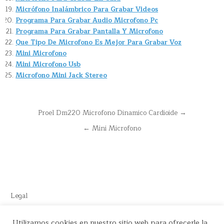
Micrófono Inalámbrico Para Grabar Videos
Programa Para Grabar Audio Microfono Pc
Programa Para Grabar Pantalla Y Microfono
Que Tipo De Microfono Es Mejor Para Grabar Voz
Mini Microfono
Mini Microfono Usb
Microfono Mini Jack Stereo
Navegación
Proel Dm220 Microfono Dinamico Cardioide →
de
← Mini Microfono
entradas
Legal
Este sitio recomienda productos de Amazon y cuenta con enlaces
Utilizamos cookies en nuestro sitio web para ofrecerle la