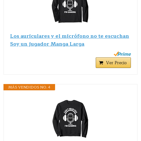
Los auriculares y el micrófono no te escuchan
Soy un jugador Manga Larga
Ver Precio
MÁS VENDIDOS NO. 4