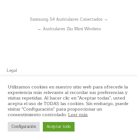
Navegación
Samsung S4 Auriculares Conectados →
de
← Auriculares Ziu Mini Wireless
entradas
Legal
Este sitio recomienda productos de Amazon y cuenta con enlaces
Utilizamos cookies en nuestro sitio web para ofrecerle la
de afiliados por el cual nos llevamos comisión en cada venta.
experiencia más relevante al recordar sus preferencias y
visitas repetidas. Al hacer clic en "Aceptar todas", usted
acepta el uso de TODAS las cookies. Sin embargo, puede
visitar "Configuración" para proporcionar un
consentimiento controlado.
Leer más
Copyright © 2026 La tienda del Podcaster
Configuración
Aceptar todo
Design by ThemesDNA.com