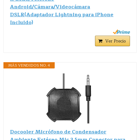
Android/Cámara/Videocámara
DSLR(Adaptador Lightning para iPhone
Incluido)
Ver Precio
MÁS VENDIDOS NO. 4
Docooler Micrófono de Condensador
Ambiente Estéreo Mic 3.5mm Conector para