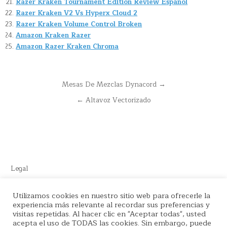
Razer Kraken Tournament Edition Review Español
Razer Kraken V2 Vs Hyperx Cloud 2
Razer Kraken Volume Control Broken
Amazon Kraken Razer
Amazon Razer Kraken Chroma
Navegación
Mesas De Mezclas Dynacord →
de
← Altavoz Vectorizado
entradas
Legal
Este sitio recomienda productos de Amazon y cuenta con enlaces
Utilizamos cookies en nuestro sitio web para ofrecerle la
experiencia más relevante al recordar sus preferencias y
de afiliados por el cual nos llevamos comisión en cada venta.
visitas repetidas. Al hacer clic en "Aceptar todas", usted
acepta el uso de TODAS las cookies. Sin embargo, puede