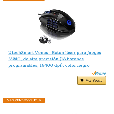
UtechSmart Venus - Ratón láser para juegos
MMO, de alta precisión (18 botones
programables, 16400 dpi), color negro
Ver Precio
MÁS VENDIDOS NO. 6