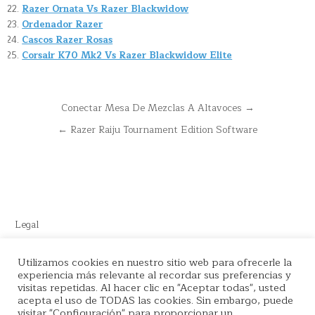
Razer Ornata Vs Razer Blackwidow
Ordenador Razer
Cascos Razer Rosas
Corsair K70 Mk2 Vs Razer Blackwidow Elite
Navegación
Conectar Mesa De Mezclas A Altavoces →
de
← Razer Raiju Tournament Edition Software
entradas
Legal
Este sitio recomienda productos de Amazon y cuenta con enlaces
Utilizamos cookies en nuestro sitio web para ofrecerle la
experiencia más relevante al recordar sus preferencias y
de afiliados por el cual nos llevamos comisión en cada venta.
visitas repetidas. Al hacer clic en "Aceptar todas", usted
acepta el uso de TODAS las cookies. Sin embargo, puede
visitar "Configuración" para proporcionar un