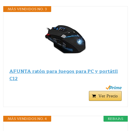
MÁS VENDIDOS NO. 3
AFUNTA ratón para juegos para PC y portátil
C12
Ver Precio
MÁS VENDIDOS NO. 4
REBAJAS