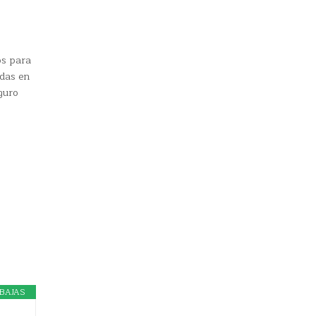
os para
udas en
guro
BAJAS