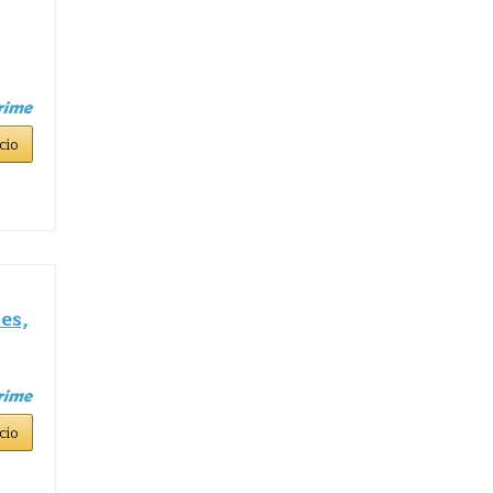
cio
es,
cio