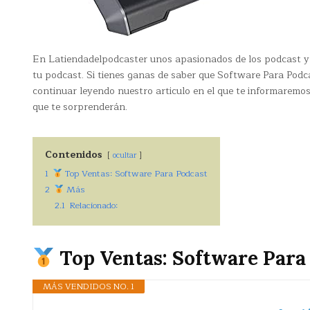
En Latiendadelpodcaster unos apasionados de los podcast y
tu podcast. Si tienes ganas de saber que Software Para Podca
continuar leyendo nuestro articulo en el que te informaremo
que te sorprenderán.
Contenidos
ocultar
1
Top Ventas: Software Para Podcast
2
Más
2.1
Relacionado:
Top Ventas: Software Para
MÁS VENDIDOS NO. 1