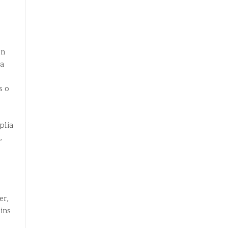
on
sa
s o
plia
,
er,
ins