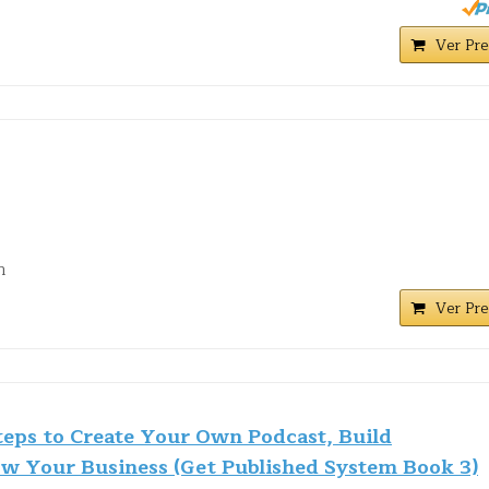
Ver Pre
m
Ver Pre
teps to Create Your Own Podcast, Build
ow Your Business (Get Published System Book 3)