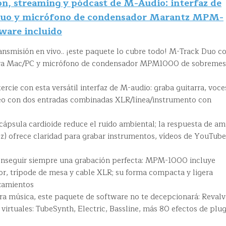
ón, streaming y pódcast de M-Audio: interfaz de
Duo y micrófono de condensador Marantz MPM-
ware incluido
ansmisión en vivo.. ¡este paquete lo cubre todo! M-Track Duo c
para Mac/PC y micrófono de condensador MPM1000 de sobreme
ercie con esta versátil interfaz de M-audio: graba guitarra, voce
reo con dos entradas combinadas XLR/línea/instrumento con
 cápsula cardioide reduce el ruido ambiental; la respuesta de am
) ofrece claridad para grabar instrumentos, vídeos de YouTube
onseguir siempre una grabación perfecta: MPM-1000 incluye
or, trípode de mesa y cable XLR; su forma compacta y ligera
zamientos
ra música, este paquete de software no te decepcionará: Revalv
irtuales: TubeSynth, Electric, Bassline, más 80 efectos de plug