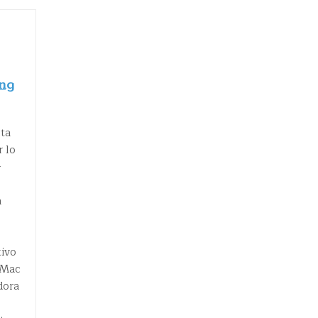
ng
ta
r lo
-
a
tivo
 Mac
dora