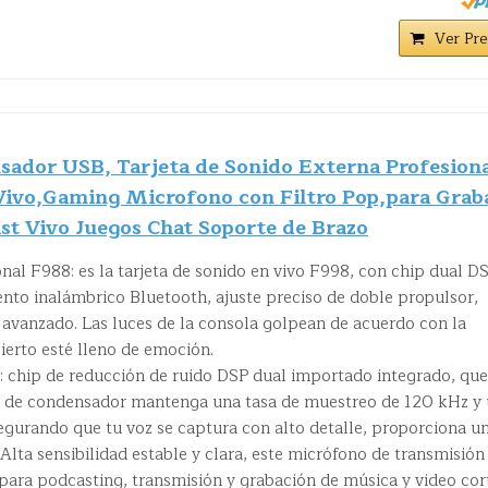
Ver Pre
ador USB, Tarjeta de Sonido Externa Profesion
Vivo,Gaming Microfono con Filtro Pop,para Grab
st Vivo Juegos Chat Soporte de Brazo
onal F988: es la tarjeta de sonido en vivo F998, con chip dual D
o inalámbrico Bluetooth, ajuste preciso de doble propulsor,
e avanzado. Las luces de la consola golpean de acuerdo con la
ierto esté lleno de emoción.
 chip de reducción de ruido DSP dual importado integrado, que
o de condensador mantenga una tasa de muestreo de 120 kHz y
asegurando que tu voz se captura con alto detalle, proporciona u
Alta sensibilidad estable y clara, este micrófono de transmisión
para podcasting, transmisión y grabación de música y video cor