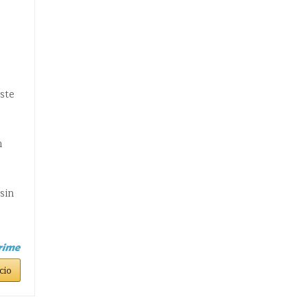
ste
n
sin
cio