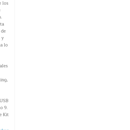
e los
e
o.
ta
 de
 y
a lo
ales
ing,
 USB
o 9.
e Kit