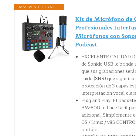
MÁS VENDIDOS NO. 3
Kit de Micrófono de 
Profesionales Interf
Micrófonos con Sopo
Podcast
EXCELENTE CALIDAD DE S
de Sonido USB le brinda u
que sus grabaciones serán
ruido (SNR) que significa
protección de 3 capas evi
interpretación vocal clara
Plug and Play: El paquet
BM-800 lo hace fácil para
adicional. Simplemente 
OS / Linux / v8S CONTRO
portátil.