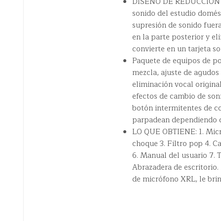
DISEÑO DE REDUCCIÓN DE
sonido del estudio domést
supresión de sonido fuera
en la parte posterior y e
convierte en un tarjeta 
Paquete de equipos de po
mezcla, ajuste de agudos
eliminación vocal origina
efectos de cambio de soni
botón intermitentes de co
parpadean dependiendo de
LO QUE OBTIENE: 1. Micr
choque 3. Filtro pop 4. 
6. Manual del usuario 7. 
Abrazadera de escritorio.
de micrófono XRL, le bri