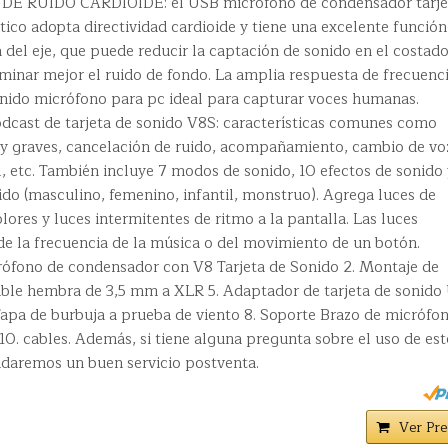
 RUIDO CARDIOIDE: el USB micrófono de condensador tarje
ico adopta directividad cardioide y tiene una excelente función
 del eje, que puede reducir la captación de sonido en el costado
liminar mejor el ruido de fondo. La amplia respuesta de frecuenci
sonido micrófono para pc ideal para capturar voces humanas.
dcast de tarjeta de sonido V8S: características comunes como
 y graves, cancelación de ruido, acompañamiento, cambio de vo
l, etc. También incluye 7 modos de sonido, 10 efectos de sonido 
do (masculino, femenino, infantil, monstruo). Agrega luces de
lores y luces intermitentes de ritmo a la pantalla. Las luces
 la frecuencia de la música o del movimiento de un botón.
ófono de condensador con V8 Tarjeta de Sonido 2. Montaje de
Cable hembra de 3,5 mm a XLR 5. Adaptador de tarjeta de sonido
Tapa de burbuja a prueba de viento 8. Soporte Brazo de micrófon
 10. cables. Además, si tiene alguna pregunta sobre el uso de est
ndaremos un buen servicio postventa.
Ver Pre