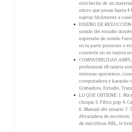
está hecho de un materia
micro que pesan hasta 4 li
sujetar fácilmente a cualq
DISEÑO DE REDUCCIÓN DE
sonido del estudio domést
supresión de sonido fuera
en la parte posterior y e
convierte en un tarjeta 
COMPATIBILIDAD AMPLIA
profesional v8 tarjeta so
sistemas operativos, co
computadora y karaoke de
Grabadora, Estudio, Tran
LO QUE OBTIENE: 1. Micr
choque 3. Filtro pop 4. 
6. Manual del usuario 7. 
Abrazadera de escritorio.
de micrófono XRL, le bri