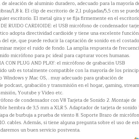
l de aleación de aluminio duradero, adecuado para la mayoría d
bras/1,8 k. El clip de escritorio de 2,1 pulgadas/5,5 cm se pued
uier escritorio. El metal gira y se fija firmemente en el escritori
 RUIDO CARDIOIDE: el USB micrófono de condensador tarje
ico adopta directividad cardioide y tiene una excelente función
 del eje, que puede reducir la captación de sonido en el costado
liminar mejor el ruido de fondo. La amplia respuesta de frecuenci
sonido micrófono para pc ideal para capturar voces humanas.
 CON PLUG AND PLAY: el micrófono de grabación USB
nido usb es totalmente compatible con la mayoría de los princip
mo Windows y Mac OS, . muy adecuado para grabación de
 podcast, grabación y transmisión en el hogar, gaming, stream
smisión, Youtube y Video etc.
ófono de condensador con V8 Tarjeta de Sonido 2. Montaje de
Cable hembra de 3,5 mm a XLR 5. Adaptador de tarjeta de sonido
Tapa de burbuja a prueba de viento 8. Soporte Brazo de micrófon
 10. cables. Además, si tiene alguna pregunta sobre el uso de est
ndaremos un buen servicio postventa.