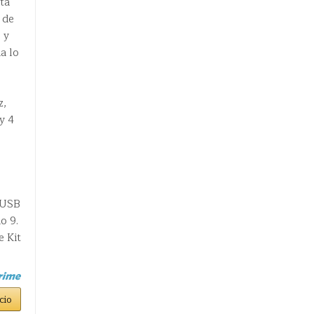
ta
 de
 y
a lo
z,
y 4
 USB
o 9.
e Kit
cio