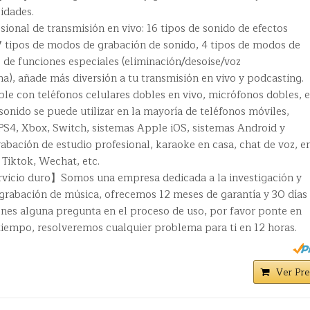
sidades.
ional de transmisión en vivo: 16 tipos de sonido de efectos
 7 tipos de modos de grabación de sonido, 4 tipos de modos de
 de funciones especiales (eliminación/desoise/voz
a), añade más diversión a tu transmisión en vivo y podcasting.
le con teléfonos celulares dobles en vivo, micrófonos dobles, e
 sonido se puede utilizar en la mayoría de teléfonos móviles,
PS4, Xbox, Switch, sistemas Apple iOS, sistemas Android y
abación de estudio profesional, karaoke en casa, chat de voz, e
Tiktok, Wechat, etc.
ervicio duro】Somos una empresa dedicada a la investigación y
grabación de música, ofrecemos 12 meses de garantía y 30 días 
ienes alguna pregunta en el proceso de uso, por favor ponte en
tiempo, resolveremos cualquier problema para ti en 12 horas.
Ver Pre