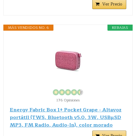
Ver Precio
MÁS VENDIDOS NO. 6
REBAJAS
176 Opiniones
Energy Fabric Box 1+ Pocket Grape - Altavoz
portátil (TWS, Bluetooth v5.0, 3W, USBµSD
MP3, FM Radio, Audio-In), color morado
Ver Precio