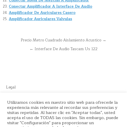
Conectar Mesa De Mezclas A Amplificador
Conectar Amplificador A Interface De Audio
Amplificador De Auriculares Casero
Amplificador Auriculares Valvulas
Navegación
Precio Metro Cuadrado Aislamiento Acustico →
de
← Interface De Audio Tascam Us 122
entradas
Legal
Este sitio recomienda productos de Amazon y cuenta con enlaces
Utilizamos cookies en nuestro sitio web para ofrecerle la
experiencia más relevante al recordar sus preferencias y
de afiliados por el cual nos llevamos comisión en cada venta.
visitas repetidas. Al hacer clic en "Aceptar todas", usted
acepta el uso de TODAS las cookies. Sin embargo, puede
visitar "Configuración" para proporcionar un