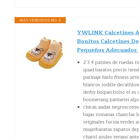
MÁS VENDIDOS NO. 6
YWLINK Calcetines An
Bonitos Calcetines De
Pequeños Adecuados 
2 3 4 patines de ruedas r
quad baratos precio tiend
patinaje hielo fitness ar
blancos rodille decathlo
derby hoquei bolso el es
boomerang patinetei alpa
chicas aadas negroscomo
bajas romanas chanclas 
originales fucsia verdes 
mujerbaratas zapatos dep
charol azules verano ante