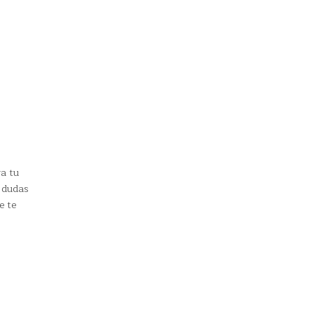
ra tu
s dudas
e te