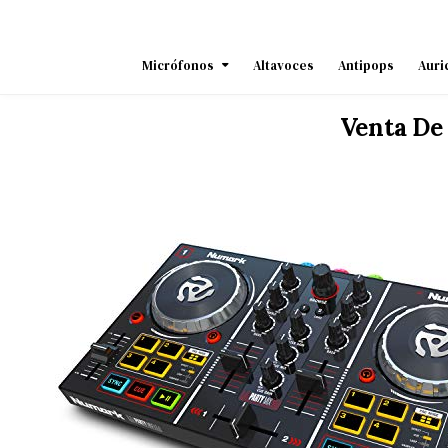
Skip
to
content
Micrófonos
Altavoces
Antipops
Auri
Venta De