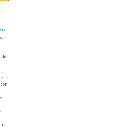
do
s
lade
os
azon
e
o
a
nta