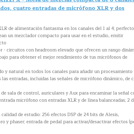
ados, cuatro entradas de micrófono XLR y dos
XLR de alimentación fantasma en los canales del 1 al 4; perfecto
ean un mezclador compacto para usar en el estudio, emitir
cto
or - circuitos con headroom elevado que ofrecen un rango diná
abajo para obtener el mejor rendimiento de tus micrófonos de
do y natural en todos los canales para añadir un procesamiento
s las entradas, incluidas las señales de micrófono dinámico, de c
 de sala de control, auriculares y Aux para encaminar la señal c
e entrada micrófono con entradas XLR y de línea balanceadas; 2 d
calidad de estudio: 256 efectos DSP de 24 bits de Alesis,
oro y phaser; entrada de pedal para activar/desactivar efectos (p