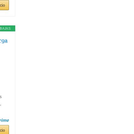
cio
BAJAS
rga
s
,
cio