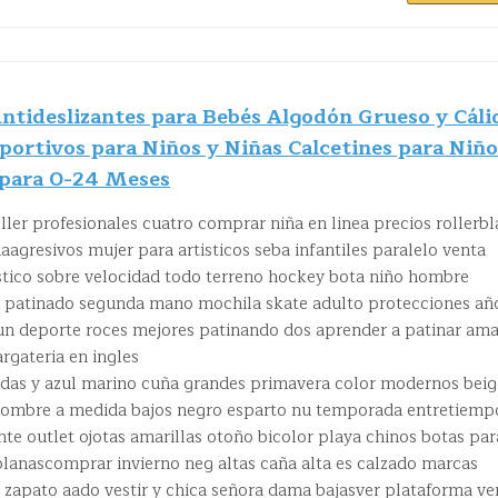
tideslizantes para Bebés Algodón Grueso y Cáli
portivos para Niños y Niñas Calcetines para Niño
para 0-24 Meses
oller profesionales cuatro comprar niña en linea precios rollerb
aagresivos mujer para artisticos seba infantiles paralelo venta
tistico sobre velocidad todo terreno hockey bota niño hombre
n patinado segunda mano mochila skate adulto protecciones añ
 un deporte roces mejores patinando dos aprender a patinar am
rgateria en ingles
das y azul marino cuña grandes primavera color modernos beig
hombre a medida bajos negro esparto nu temporada entretiemp
ante outlet ojotas amarillas otoño bicolor playa chinos botas par
lanascomprar invierno neg altas caña alta es calzado marcas
 zapato aado vestir y chica señora dama bajasver plataforma ve