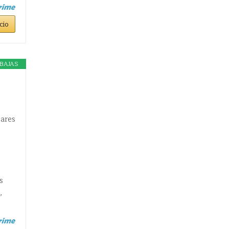
cio
BAJAS
pares
s
,