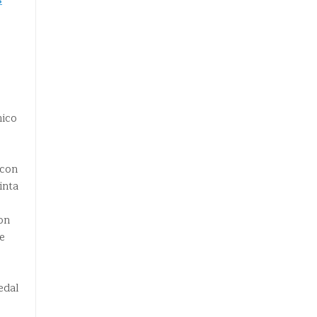
mico
 con
inta
on
e
edal