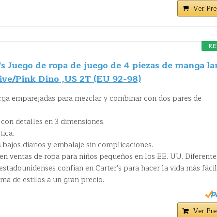
Ver Pre
RE
's Juego de ropa de juego de 4 piezas de manga la
live/Pink Dino ,US 2T (EU 92-98)
rga emparejadas para mezclar y combinar con dos pares de
con detalles en 3 dimensiones.
tica.
s bajos diarios y embalaje sin complicaciones.
r en ventas de ropa para niños pequeños en los EE. UU. Diferente
estadounidenses confían en Carter's para hacer la vida más fácil
a de estilos a un gran precio.
Ver Pre