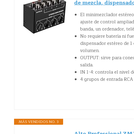
de mezcla, dispensado
El minimezclador estéreo
ajuste de control amplia
banda, un ordenador, telé
No requiere batería ni fu
dispensador estéreo de 1 e
volumen.
OUTPUT: sirve para conect
salida.
IN 1-4: controla el nivel 
4 grupos de entrada RCA 
MÁS VENDIDOS NO. 3
Alto Professional ZM