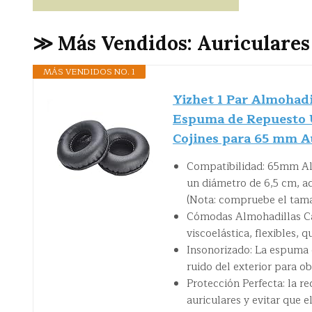
≫ Más Vendidos: Auriculares
MÁS VENDIDOS NO. 1
Yizhet 1 Par Almohad
Espuma de Repuesto U
Cojines para 65 mm A
Compatibilidad: 65mm Alm
un diámetro de 6,5 cm, 
(Nota: compruebe el tama
Cómodas Almohadillas Cas
viscoelástica, flexibles,
Insonorizado: La espuma 
ruido del exterior para o
Protección Perfecta: la r
auriculares y evitar que 