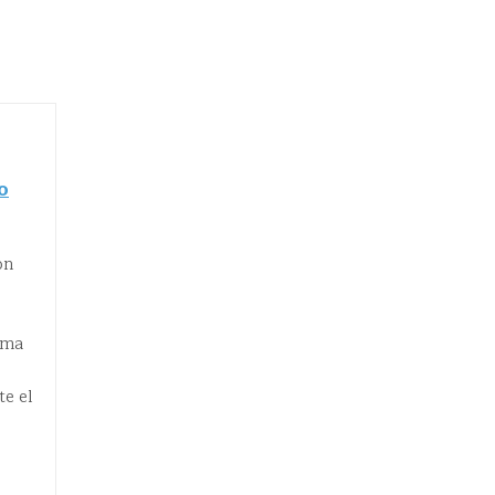
o
on
uma
te el