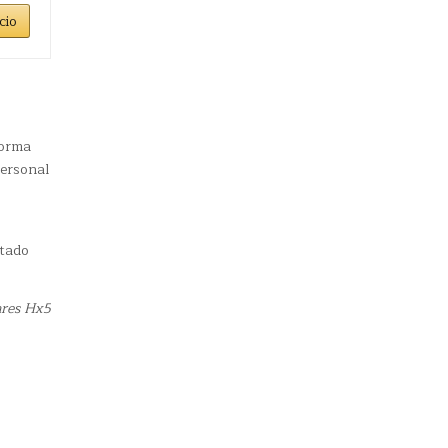
cio
forma
personal
stado
ares Hx5