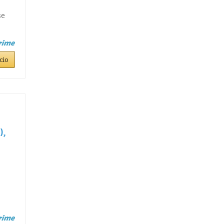
se
cio
),