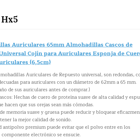
 Hx5
illas Auriculares 65mm Almohadillas Cascos de
niversal Cojín para Auriculares Esponja de Cuer
uriculares (6,5cm)
ohadillas Auriculares de Repuesto universal, son redondas, c
adecuadas para auriculares con un diámetro de 62mm a 65 mm.
ño de sus auriculares antes de comprar.)
cos: Hechas de cuero de proteína suave de alta calidad y esp
 que hacen que sus orejas sean más cómodas.
de memoria suave y gruesa puede reducir y bloquear eficazmen
btener la mejor calidad de sonido.
ed antipolvo premium puede evitar que el polvo entre en los
el componente electrónico se ensucie.