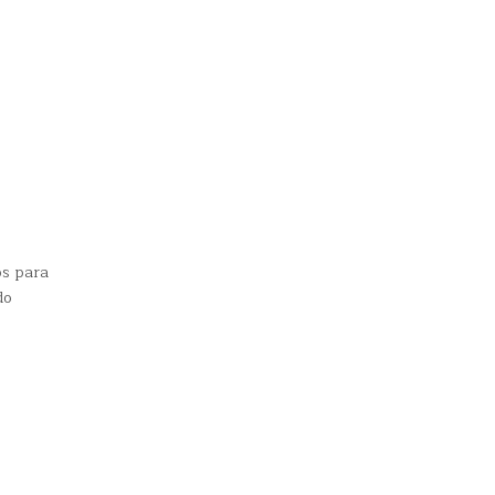
os para
do