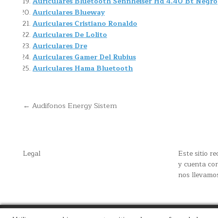
Auriculares Bluetooth Sennheiser Hd 4.40 Bt Negro
Auriculares Blueway
Auriculares Cristiano Ronaldo
Auriculares De Lolito
Auriculares Dre
Auriculares Gamer Del Rubius
Auriculares Hama Bluetooth
Navegación
← Audifonos Energy Sistem
de
entradas
Legal
Este sitio 
y cuenta con
nos llevamo