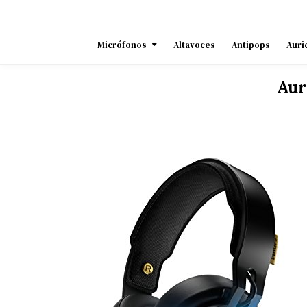
Skip
to
content
Micrófonos
Altavoces
Antipops
Auri
Aur