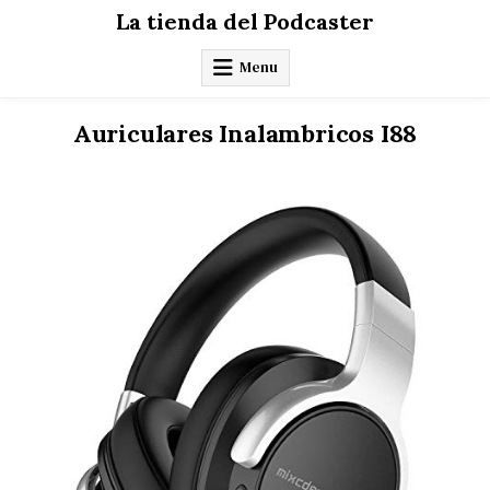
Skip
La tienda del Podcaster
to
content
Menu
Auriculares Inalambricos I88