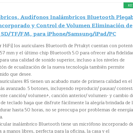
RE
bricos, Audífonos Inalámbricos Bluetooth Plegab
ncorporado y Control de Volumen Eliminación de
o SD/TF/FM, para iPhone/Samsung/iPad/PC
r HiFi] los auriculares Bluetooth de Prtukyt cuentan con potent
57 mm y el último chip Bluetooth 5.0 para ofrecer alta fidelida
para una calidad de sonido superior, incluso a los niveles de
tón de ecualización de la nueva tecnología también permite
onido que desee.
 auriculares 8S tienen un acabado mate de primera calidad en el
ás avanzado. 5 botones, incluyendo reproducir/ pausar/ contest
uiente canción/ volumen+, canción anterior/ volumen- y cambio d
e teclado haga que disfrute fácilmente la alegría brindada de 
 durar hasta 50 horas, no se preocupa por problemas de energía
a.
ricular inalámbrico Bluetooth tiene un micrófono incorporado d
 a manos libres, perfecta para la oficina, la casa y el