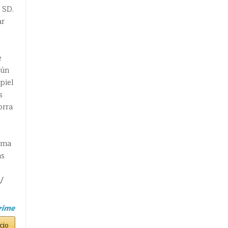
 SD.
ar
e
gún
piel
s
orra
ema
as
/
cio