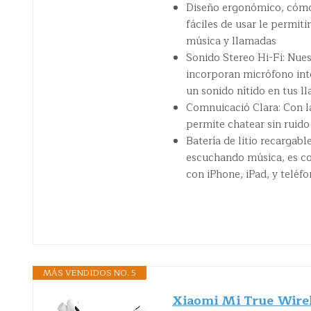
Diseño ergonómico, cómod
fáciles de usar le permit
música y llamadas
Sonido Stereo Hi-Fi: Nues
incorporan micrófono int
un sonido nítido en tus l
Comnuicació Clara: Con l
permite chatear sin ruido 
Batería de litio recargab
escuchando música, es co
con iPhone, iPad, y teléfo
MÁS VENDIDOS NO. 5
Xiaomi Mi True Wirel