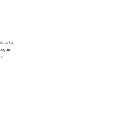
para tu
seguir
te