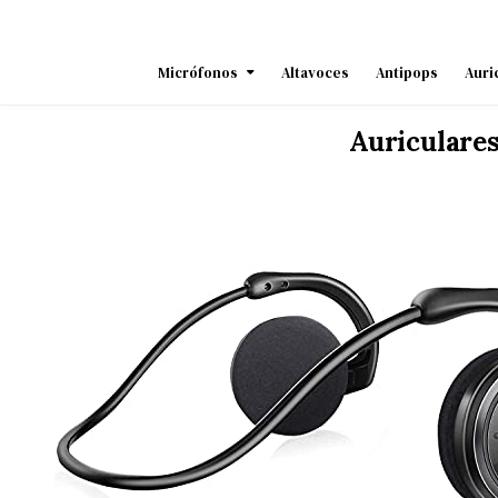
Skip
to
content
Micrófonos
Altavoces
Antipops
Auri
Auriculare