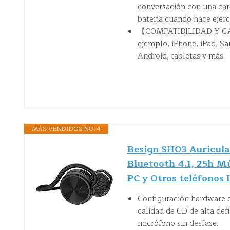
conversación con una carg
batería cuando hace ejerc
【COMPATIBILIDAD Y GARA
ejemplo, iPhone, iPad, S
Android, tabletas y más.
MÁS VENDIDOS NO. 4
Besign SH03 Auricula
Bluetooth 4.1, 25h M
PC y Otros teléfonos 
Configuración hardware d
calidad de CD de alta def
micrófono sin desfase.