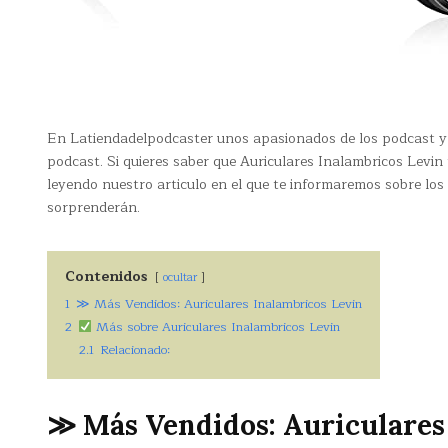
En Latiendadelpodcaster unos apasionados de los podcast y 
podcast. Si quieres saber que Auriculares Inalambricos Levin 
leyendo nuestro articulo en el que te informaremos sobre lo
sorprenderán.
Contenidos
ocultar
1
≫ Más Vendidos: Auriculares Inalambricos Levin
2
Más sobre Auriculares Inalambricos Levin
2.1
Relacionado:
≫ Más Vendidos: Auriculares