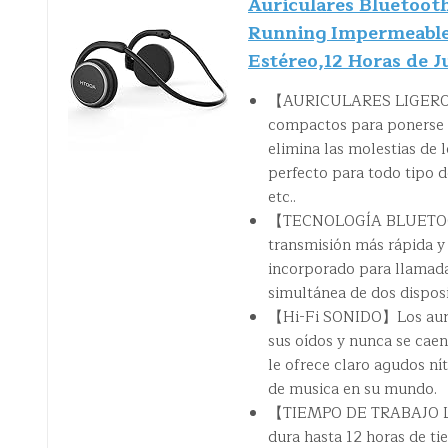
Auriculares Bluetoot
Running Impermeable 
Estéreo,12 Horas de 
【AURICULARES LIGEROS 
compactos para ponerse y 
elimina las molestias de 
perfecto para todo tipo de
etc..
【TECNOLOGÍA BLUETOOTH 4
transmisión más rápida y
incorporado para llamada
simultánea de dos disposi
【Hi-Fi SONIDO】Los auric
sus oídos y nunca se caen
le ofrece claro agudos ní
de musica en su mundo.
【TIEMPO DE TRABAJO LARG
dura hasta 12 horas de t