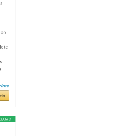
es
a
ndo
dote
s
a
cio
BAJAS