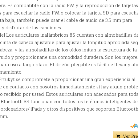
ibre. Es compatible con la radio FM y la reproducción de tarjetas
s para escuchar la radio FM o colocar la tarjeta SD para escuch
está baja, también puede usar el cable de audio de 3.5 mm para
y disfrutar de las canciones.
e] Los auriculares inalámbricos 8S cuentan con almohadillas d
inta de cabeza ajustable para ajustar la longitud apropiada se
abeza, y las almohadillas de los oídos imitan la estructura de la 
ruido y proporcionarle una comodidad duradera. Son los mejore
ara uso a largo plazo. El diseño plegable es fácil de llevar y ah
enamiento.
] Prtukyt se compromete a proporcionar una gran experiencia al
se en contacto con nosotros inmediatamente si hay algún probl
o recibido por usted. Estos auriculares son adecuados para tod
 Bluetooth 8S funcionan con todos los teléfonos inteligentes de
 ordenadores/ iPads y otros dispositivos que soportan Bluetooth
 mm.
Ver Pre