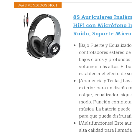
MÁS VENDIDOS NO. 1
8S Auriculares Inalám
HiFi con Micrófono I
Ruido, Soporte Micr
[Bajo Fuerte y Ecualizado
controladores estéreo de 
bajos claros y profundos 
volumen más altos. El bo
establecer el efecto de s
[Apariencia y Teclas] Los
exterior para un diseño m
colgar, ecualizador, sig
modo. Función completa d
música. La batería puede
para que pueda disfrutarl
[Multifunciones] Este au
alta calidad para llamadas