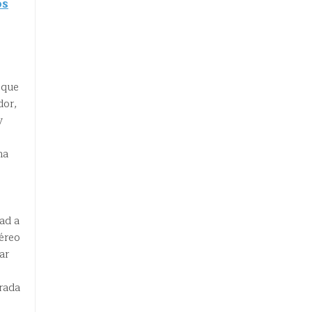
os
 que
dor,
y
na
ad a
téreo
ar
rada