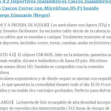
h 4.2 Deportivos Inalámbricos Cascos,Inalámbric
Cascos Correr con Micrófono,Hi-Fi Sonido
Juego,Gimnasio (Negro)
Y A PRUEBA DE SUDOR】Los auriculares son ligeros (37g) y
llevarlos fácilmente. Su exclusivo cable detrás de la cabeza,lo
los cables que se enredan o cuelgan. Totalmente resistente al su
 deportes, incluidos correr, trotar, caminar, andar en bicicleta 
.2】El chipset CSR 8635, líder en la industria, garantiza u
 más estable. Alcance inalámbrico de hasta 33 pies. Micrófono
s manos libres HD. También es compatible con la conexión
tivos.
ulares ergonómicos y de diseño seguro se ajustan con segurid
, lo que garantiza la comodidad durante todo el día. El Hi-Fi es
tidos y un sonido rico con bajos profundos. Perfecto para disfrut
O】 La batería de litio recargable de alta densidad incorpo
iempo de reproducción ininterrumpida / 13,5 horas de tiempo de