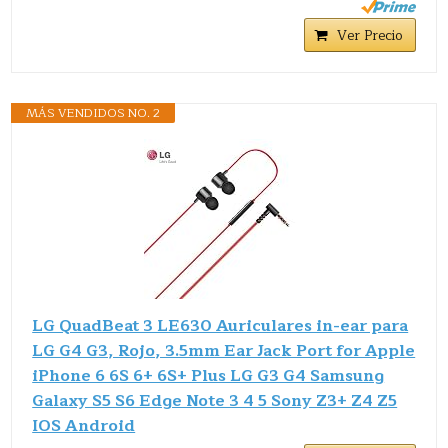
Ver Precio
MÁS VENDIDOS NO. 2
LG QuadBeat 3 LE630 Auriculares in-ear para
LG G4 G3, Rojo, 3.5mm Ear Jack Port for Apple
iPhone 6 6S 6+ 6S+ Plus LG G3 G4 Samsung
Galaxy S5 S6 Edge Note 3 4 5 Sony Z3+ Z4 Z5
IOS Android