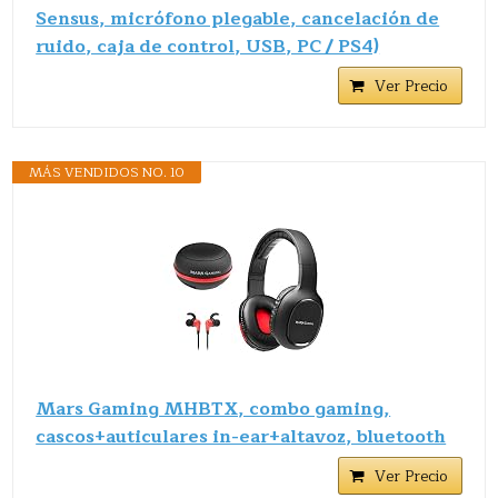
Sensus, micrófono plegable, cancelación de
ruido, caja de control, USB, PC / PS4)
Ver Precio
MÁS VENDIDOS NO. 10
Mars Gaming MHBTX, combo gaming,
cascos+auticulares in-ear+altavoz, bluetooth
Ver Precio