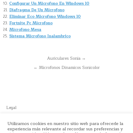
Configurar Un Microfono En Windows 10
Diafragma De Un Microfono
Eliminar Eco Microfono Windows 10
Fortnite Pc Microfono
Microfono Mesa
Sistema Microfono Inalambrico
Navegación
Auriculares Sonia →
de
← Microfonos Dinamicos Sonicolor
entradas
Legal
Este sitio recomienda productos de Amazon y cuenta con enlaces
Utilizamos cookies en nuestro sitio web para ofrecerle la
experiencia más relevante al recordar sus preferencias y
de afiliados por el cual nos llevamos comisión en cada venta.