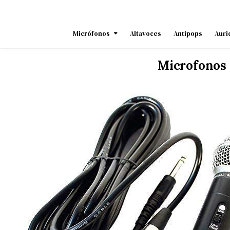
Skip
to
content
Micrófonos
Altavoces
Antipops
Auri
Microfonos 