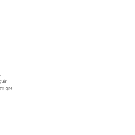
u
guir
uro que