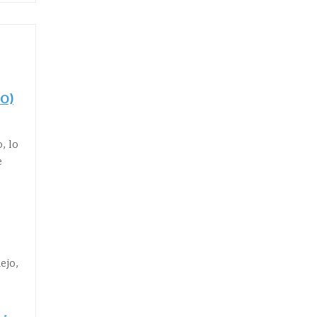
0)
, lo
e
ejo,