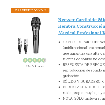
MÁS VENDIDOS NO. 2
Neewer Cardioide Mi
Hembra,Construcción 
Musical Profesional,
CARDIOIDE MIC: Utilizado
(unidireccional) extremad
que garantiza una alta ga
fuentes de sonido no des
RESPUESTA DE FRECUENCI
424 Opiniones
reproducción de sonido nat
grabación
SÓLIDO Y DURADERO: Cons
REDUCIR EL RUIDO: El si
ruido propio muy bajo y 
NOTA: SÓLO Incluya el mi