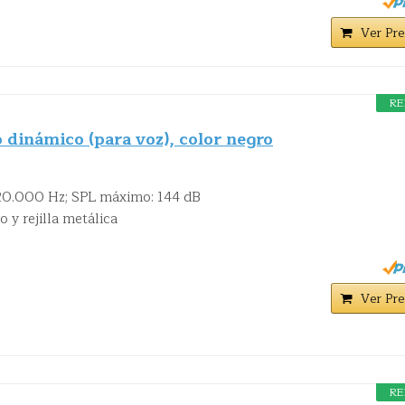
Ver Pre
RE
dinámico (para voz), color negro
 20.000 Hz; SPL máximo: 144 dB
 y rejilla metálica
Ver Pre
RE