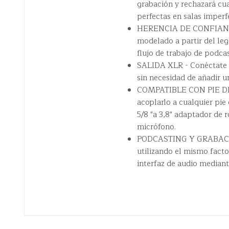
grabación y rechazará cu
perfectas en salas imperf
HERENCIA DE CONFIANZA,
modelado a partir del le
flujo de trabajo de podcas
SALIDA XLR - Conéctate a 
sin necesidad de añadir u
COMPATIBLE CON PIE DE 
acoplarlo a cualquier pie
5/8 "a 3,8" adaptador de 
micrófono.
PODCASTING Y GRABACIÓN
utilizando el mismo fact
interfaz de audio mediant