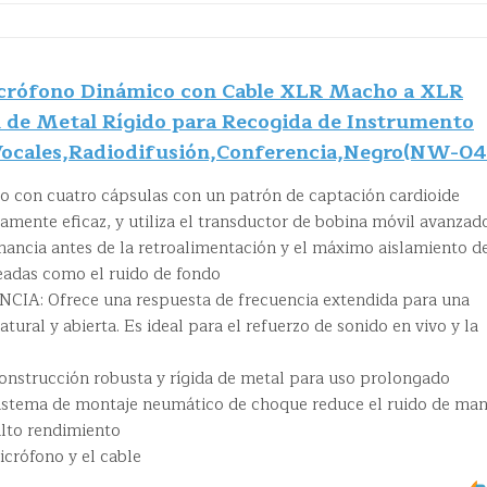
crófono Dinámico con Cable XLR Macho a XLR
de Metal Rígido para Recogida de Instrumento
Vocales,Radiodifusión,Conferencia,Negro(NW-04
 con cuatro cápsulas con un patrón de captación cardioide
amente eficaz, y utiliza el transductor de bobina móvil avanzado
nancia antes de la retroalimentación y el máximo aislamiento d
eadas como el ruido de fondo
A: Ofrece una respuesta de frecuencia extendida para una
ural y abierta. Es ideal para el refuerzo de sonido en vivo y la
trucción robusta y rígida de metal para uso prolongado
stema de montaje neumático de choque reduce el ruido de man
alto rendimiento
crófono y el cable