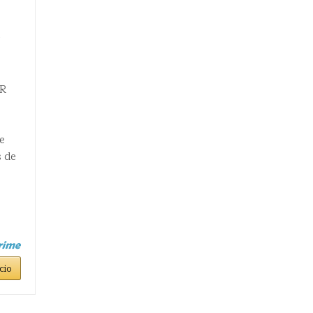
LR
de
s de
cio