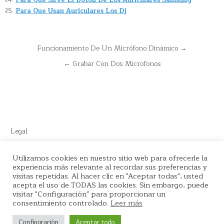
Para Que Usan Auriculares Los Dj
Navegación
Funcionamiento De Un Micrófono Dinámico →
de
← Grabar Con Dos Microfonos
entradas
Legal
Este sitio recomienda productos de Amazon y cuenta con enlaces
Utilizamos cookies en nuestro sitio web para ofrecerle la
de afiliados por el cual nos llevamos comisión en cada venta.
experiencia más relevante al recordar sus preferencias y
visitas repetidas. Al hacer clic en "Aceptar todas", usted
acepta el uso de TODAS las cookies. Sin embargo, puede
visitar "Configuración" para proporcionar un
consentimiento controlado.
Leer más
Copyright © 2026 La tienda del Podcaster
Configuración
Aceptar todo